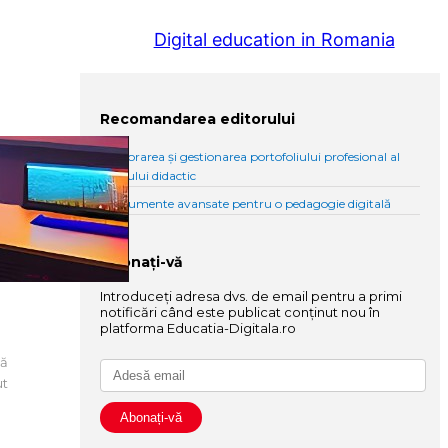
Digital education in Romania
Recomandarea editorului
Elaborarea și gestionarea portofoliului profesional al
cadrului didactic
Instrumente avansate pentru o pedagogie digitală
Abonați-vă
Introduceți adresa dvs. de email pentru a primi
notificări când este publicat conținut nou în
platforma Educatia-Digitala.ro
tă
ut