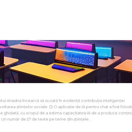
iadna. Rolul inteligenței artificiale în științele
tul Ariadna încearcă să scoată în evidență contribuția inteligenței
ezvoltarea științelor sociale. (1) O aplicație de IA pentru chat a fost folosi
ie ghidată, cu scopul de a estima capacitatea IA de a produce conțin
 (2) Un număr de 27 de texte pe teme din științele…