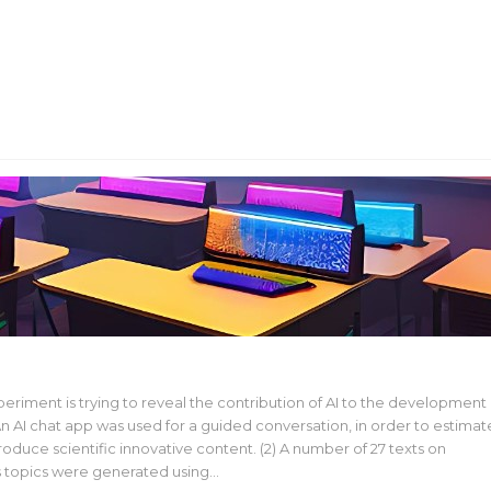
ment. The Role of Artificial Intelligence in Educati
xperiment is trying to reveal the contribution of AI to the development 
) An AI chat app was used for a guided conversation, in order to estimat
 produce scientific innovative content. (2) A number of 27 texts on
 topics were generated using…