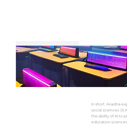
Ariadna Experi
Sciences
In short: Ariadna e
social sciences. (1
the ability of AI to
education sciences