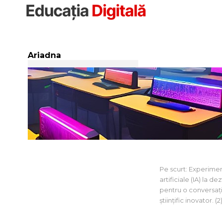
Sari
la
conținut
Ariadna
Experimentul Ar
educației
Pe scurt: Experimen
artificiale (IA) la d
pentru o conversaț
științific inovator.