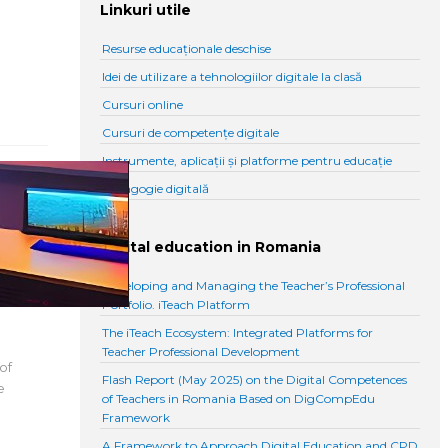
Linkuri utile
Resurse educaționale deschise
Idei de utilizare a tehnologiilor digitale la clasă
Cursuri online
Cursuri de competențe digitale
Instrumente, aplicații și platforme pentru educație
Pedagogie digitală
on
Digital education in Romania
Developing and Managing the Teacher’s Professional
Portfolio. iTeach Platform
The iTeach Ecosystem: Integrated Platforms for
Teacher Professional Development
of
Flash Report (May 2025) on the Digital Competences
e
of Teachers in Romania Based on DigCompEdu
Framework
A Framework to Approach Digital Education and CPD