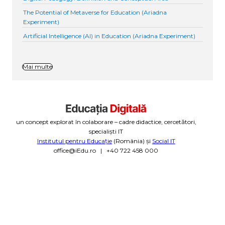
The Potential of Metaverse for Education (Ariadna
Experiment)
Artificial Intelligence (AI) in Education (Ariadna Experiment)
Mai multe
un concept explorat în colaborare – cadre didactice, cercetători,
specialiști IT
Institutul pentru Educație
(România) și
Social IT
office@iEdu.ro | +40 722 458 000