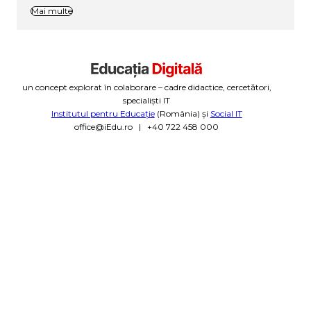
Mai multe
un concept explorat în colaborare – cadre didactice, cercetători,
specialiști IT
Institutul pentru Educație
(România) și
Social IT
office@iEdu.ro | +40 722 458 000