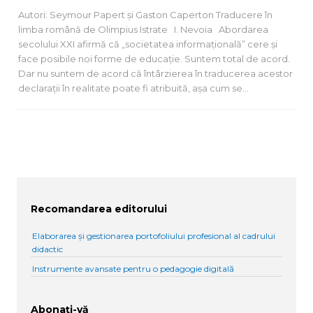
Autori: Seymour Papert și Gaston Caperton Traducere în
limba română de Olimpius Istrate I. Nevoia Abordarea
secolului XXI afirmă că „societatea informațională” cere și
face posibile noi forme de educație. Suntem total de acord.
Dar nu suntem de acord că întârzierea în traducerea acestor
declarații în realitate poate fi atribuită, așa cum se…
Recomandarea editorului
Elaborarea și gestionarea portofoliului profesional al cadrului
didactic
Instrumente avansate pentru o pedagogie digitală
Abonați-vă