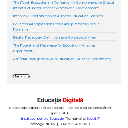
The iTeach Ecosystem in Romania – A Comprehensive Digital
Infrastructure for Teacher Professional Development
Interview: Contribution of AI to the Education Sciences
Educational applications, tools and platforms used in
Romania
Digital Pedagogy. Definition and Conceptual Area
The Potential of Metaverse for Education (Ariadna
Experiment)
Artificial Intelligence (AI) in Education (Ariadna Experiment)
Mai multe
un concept explorat în colaborare – cadre didactice, cercetători,
specialiști IT
Institutul pentru Educație
(România) și
Social IT
office@iEdu.ro | +40 722 458 000