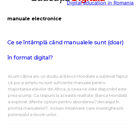
Digital education in Romania
la
conținut
manuale electronice
Ce se întâmplă când manualele sunt (doar)
în format digital?
Acum câțiva ani, un studiu al Băncii Mondiale a subliniat faptul
că pur și simplu nu sunt suficiente manuale pentru
majoritatea elevilor din Africa, și ceea ce este disponibil este
prea scump. Ca răspuns la această realitate, Banca Mondială
a explorat diferite opțiuni pentru abordarea \”decalajul în
privința manualelor\”, inclusiv inițiativele care investighează
potențialul e-book-urilor…