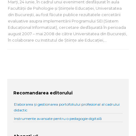
Marţi, 24 iunie, în cadrul unui eveniment desfăşurat în aula
Facultăţii de Psihologie şi Ştiinţele Educaţiei, Universitatea
din Bucureşti, au fost făcute publice rezultatele cercetării
evaluative asupra implementării Programului SEI (Sistem
Educaţional Informatizat), cercetare desfăşurată în perioada
august 2007 – mai 2008 de către Universitatea din Bucureşti,
în colaborare cu Institutul de Ştiinţe ale Educaţiei,…
Recomandarea editorului
Elaborarea și gestionarea portofoliului profesional al cadrului
didactic
Instrumente avansate pentru o pedagogie digitală