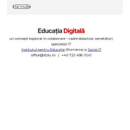
Mai multe
un concept explorat în colaborare – cadre didactice, cercetători,
specialiști IT
Institutul pentru Educație
(România) și
Social IT
office@iEdu.ro | +40 722 458 000