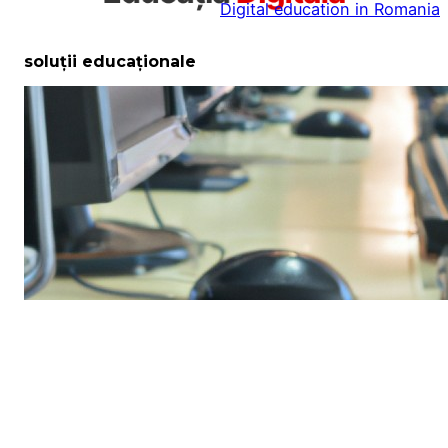
Digital education in Romania
la
conținut
soluții educaționale