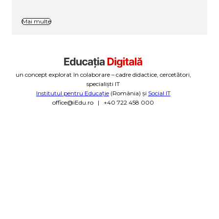
Mai multe
un concept explorat în colaborare – cadre didactice, cercetători,
specialiști IT
Institutul pentru Educație
(România) și
Social IT
office@iEdu.ro | +40 722 458 000