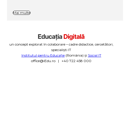
Mai multe
un concept explorat în colaborare – cadre didactice, cercetători,
specialiști IT
Institutul pentru Educație
(România) și
Social IT
office@iEdu.ro | +40 722 458 000