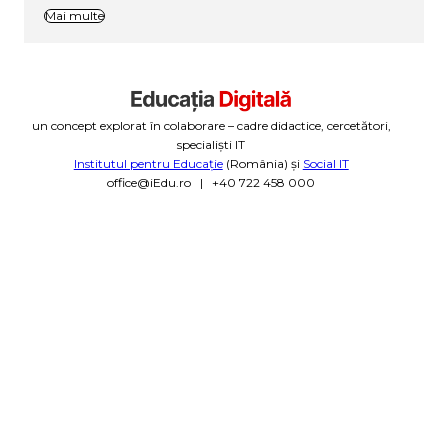
Mai multe
un concept explorat în colaborare – cadre didactice, cercetători,
specialiști IT
Institutul pentru Educație
(România) și
Social IT
office@iEdu.ro | +40 722 458 000