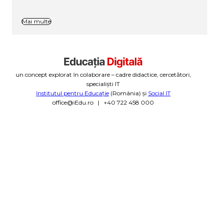
Mai multe
un concept explorat în colaborare – cadre didactice, cercetători,
specialiști IT
Institutul pentru Educație
(România) și
Social IT
office@iEdu.ro | +40 722 458 000