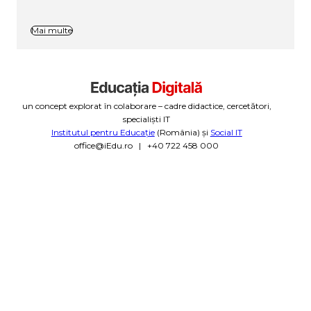
Mai multe
un concept explorat în colaborare – cadre didactice, cercetători,
specialiști IT
Institutul pentru Educație
(România) și
Social IT
office@iEdu.ro | +40 722 458 000