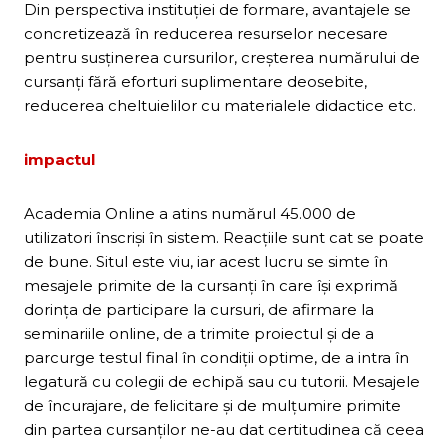
Din perspectiva instituţiei de formare, avantajele se
concretizează în reducerea resurselor necesare
pentru susţinerea cursurilor, creşterea numărului de
cursanţi fără eforturi suplimentare deosebite,
reducerea cheltuielilor cu materialele didactice etc.
impactul
Academia Online a atins numărul 45.000 de
utilizatori înscrişi în sistem. Reacţiile sunt cat se poate
de bune. Situl este viu, iar acest lucru se simte în
mesajele primite de la cursanţi în care îşi exprimă
dorinţa de participare la cursuri, de afirmare la
seminariile online, de a trimite proiectul şi de a
parcurge testul final în condiţii optime, de a intra în
legatură cu colegii de echipă sau cu tutorii. Mesajele
de încurajare, de felicitare şi de mulţumire primite
din partea cursanţilor ne-au dat certitudinea că ceea