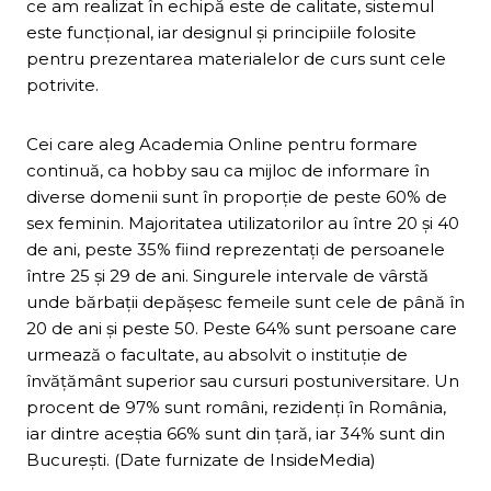
ce am realizat în echipă este de calitate, sistemul
este funcţional, iar designul şi principiile folosite
pentru prezentarea materialelor de curs sunt cele
potrivite.
Cei care aleg Academia Online pentru formare
continuă, ca hobby sau ca mijloc de informare în
diverse domenii sunt în proporţie de peste 60% de
sex feminin. Majoritatea utilizatorilor au între 20 şi 40
de ani, peste 35% fiind reprezentaţi de persoanele
între 25 şi 29 de ani. Singurele intervale de vârstă
unde bărbaţii depăşesc femeile sunt cele de până în
20 de ani şi peste 50. Peste 64% sunt persoane care
urmează o facultate, au absolvit o instituţie de
învăţământ superior sau cursuri postuniversitare. Un
procent de 97% sunt români, rezidenţi în România,
iar dintre aceştia 66% sunt din ţară, iar 34% sunt din
Bucureşti. (Date furnizate de InsideMedia)