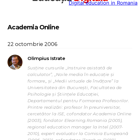
Digital education in Romania
la
conținut
Academia Online
22 octombrie 2006
Olimpius Istrate
Susține cursurile „Instruire asistată de
calculator”, „Noile media în educație și
formare„ și „Medii virtuale de învățare” la
Universitatea din București, Facultatea de
Psihologie și Științele Educației,
Departamentul pentru Formarea Profesorilor.
Printre realizări: profesor în preuniversitar,
cercetător la ISE, cofondator Academia Online
(2003), fondator Elearning.Romania (2005),
regional education manager la Intel (2007-
2010), expert evaluator la Comisia Europeană
(2006, 2012), cofondator iTeach.ro (2010),