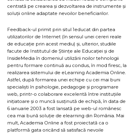
centrată pe crearea şi dezvoltarea de instrumente şi
soluţii online adaptate nevoilor beneficiarilor.
Feedback-ul primit prin situl 1educat din partea
utilizatorilor de Internet (în sensul unei cereri reale
de educaţie prin acest mediu) şi, ulterior, studiile
facute de Institutul de Ştiinţe ale Educaţiei şi de
InsideMedia în domeniul utilizării noilor tehnologii
pentru formare continuă au condus, în mod firesc, la
realizarea sistemului de eLearning Academia Online.
Astfel, după formarea unei echipe cu cei mai buni
specialişti în psihologie, pedagogie şi programare
web, printr-o colaborare excelentă între instituţiile
iniţiatoare şi o muncă susţinută de echipă, în data de
6 ianuarie 2003 a fost lansată pe web-ul românesc
cea mai bună soluţie de elearning din România. Mai
mult, Academia Online a fost proiectată ca o
platformă gata oricând să satisfacă nevoile