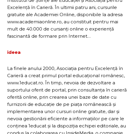
Institutul de Ştiinţe ale Educaţiei şi Asociaţia pentru
Excelenţă în Carieră. În ultimii patru ani, cursurile
gratuite ale Academiei Online, disponibile la adresa
www.academiaonline.ro, au constituit pentru mai
mult de 40.000 de cursanţi online o experienţă
fascinantă de formare prin Internet…
ideea
La finele anului 2000, Asociaţia pentru Excelenţă în
Carieră a creat primul portal educaţional românesc,
www.1educat.ro. În timp, nevoia de dezvoltare a
suportului oferit de portal, prin consultanţa în carieră
oferită online, prin crearea unei baze de date cu
furnizorii de educaţie de pe piaţa românească şi
implementarea unor cursuri online gratuite, dar şi
nevoia gestionării eficiente a informaţiilor pe care le
conţinea 1educat şi la dispoziţia echipei editoriale, au
condus la colaborarea cu InsideMedia, o companie