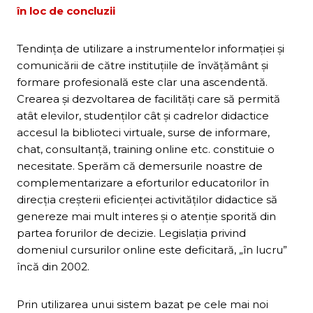
în loc de concluzii
Tendinţa de utilizare a instrumentelor informaţiei şi
comunicării de către instituţiile de învăţământ şi
formare profesională este clar una ascendentă.
Crearea şi dezvoltarea de facilităţi care să permită
atât elevilor, studenţilor cât şi cadrelor didactice
accesul la biblioteci virtuale, surse de informare,
chat, consultanţă, training online etc. constituie o
necesitate. Sperăm că demersurile noastre de
complementarizare a eforturilor educatorilor în
direcţia creşterii eficienţei activităţilor didactice să
genereze mai mult interes şi o atenţie sporită din
partea forurilor de decizie. Legislaţia privind
domeniul cursurilor online este deficitară, „în lucru”
încă din 2002.
Prin utilizarea unui sistem bazat pe cele mai noi