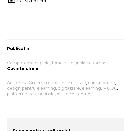
107 vizualizări
Publicat în
Competențe digitale
, 
Educația digitală în România
Cuvinte cheie
Academia Online
, 
competențe digitale
, 
cursuri online
, 
design pentru elearning
, 
digitalizare
, 
elearning
, 
MOOC
, 
platforme educaționale
, 
platforme online
Recomandarea editorului