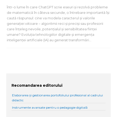
Într-o lume în care ChatGPT scrie eseuri și rezolvă probleme
de matematică în câteva secunde, o întrebare importantă își
caută răspunsul: cine va modela caracterul și valorile
generației viitoare – algoritmii reci și preciși sau profesorii
care înțeleg nevoile, potențialul și sensibilitatea ființei
umane? Evoluția tehnologiilor digitale și emergența
inteligenței artificiale (IA) au generat transformări…
Recomandarea editorului
Elaborarea și gestionarea portofoliului profesional al cadrului
didactic
Instrumente avansate pentru o pedagogie digitală