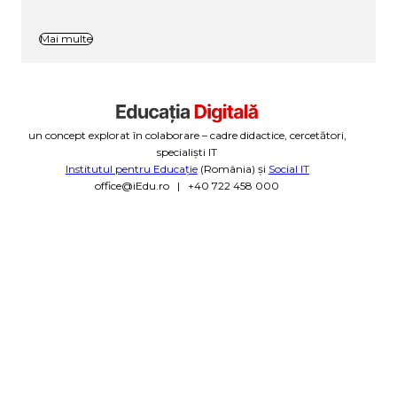
Mai multe
un concept explorat în colaborare – cadre didactice, cercetători,
specialiști IT
Institutul pentru Educație
(România) și
Social IT
office@iEdu.ro | +40 722 458 000