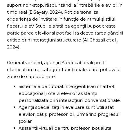
suport non-stop, răspunzând la întrebările elevilor în
timp real (ElSayary, 2024). Pot personaliza
experiența de învățare în funcție de ritmul și stilul
fiecărui elev. Studiile arată că agenții IA pot crește
participarea elevilor și pot facilita dezvoltarea gândirii
critice prin interacțiuni structurate (Al Ghazali et al.,
2024).
General vorbind, agenții IA educaționali pot fi
clasificați în trei categorii funcționale, care pot avea
zone de suprapunere:
Sistemele de tutorat inteligent (sau chatboții
educaționali) oferă elevilor asistență
personalizată prin interacțiuni conversaționale.
Agenții specializați în evaluare sunt utili atât
elevilor, cât și profesorilor, urmărind progresul
școlar.
Asistenții virtuali pentru profesori pot ajuta