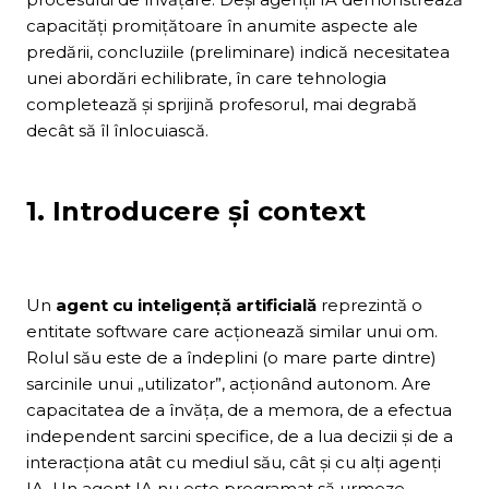
capacități promițătoare în anumite aspecte ale
predării, concluziile (preliminare) indică necesitatea
unei abordări echilibrate, în care tehnologia
completează și sprijină profesorul, mai degrabă
decât să îl înlocuiască.
1. Introducere și context
Un
agent cu inteligență artificială
reprezintă o
entitate software care acționează similar unui om.
Rolul său este de a îndeplini (o mare parte dintre)
sarcinile unui „utilizator”, acționând autonom. Are
capacitatea de a învăța, de a memora, de a efectua
independent sarcini specifice, de a lua decizii și de a
interacționa atât cu mediul său, cât și cu alți agenți
IA. Un agent IA nu este programat să urmeze