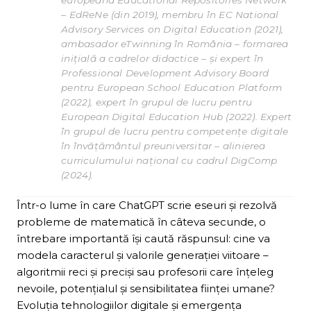
europeană Educational Repositories Network
– EdReNe (din 2019), membru în EC National
Advisory Services on Digital Education (2021),
ambasador eTwinning în România – formarea
inițială a cadrelor didactice – și expert în
Professional Development Advisory Board
pentru European School Education Platform
(2022), expert în grupul de lucru pentru
European Digital Education Hub (2022). Expert
în grupul de lucru pentru competențe digitale
în învățământul preuniversitar – alinierea
curriculumului național cu cadrul DigComp
(2024).
Într-o lume în care ChatGPT scrie eseuri și rezolvă
probleme de matematică în câteva secunde, o
întrebare importantă își caută răspunsul: cine va
modela caracterul și valorile generației viitoare –
algoritmii reci și preciși sau profesorii care înțeleg
nevoile, potențialul și sensibilitatea ființei umane?
Evoluția tehnologiilor digitale și emergența