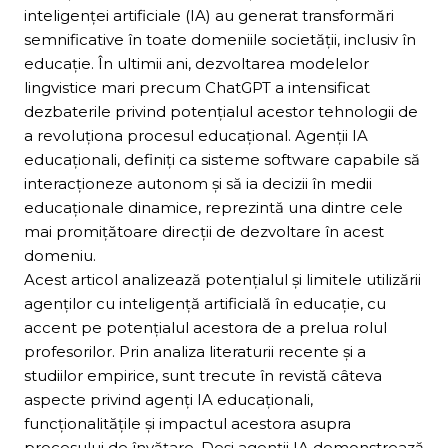
inteligenței artificiale (IA) au generat transformări
semnificative în toate domeniile societății, inclusiv în
educație. În ultimii ani, dezvoltarea modelelor
lingvistice mari precum ChatGPT a intensificat
dezbaterile privind potențialul acestor tehnologii de
a revoluționa procesul educațional. Agenții IA
educaționali, definiți ca sisteme software capabile să
interacționeze autonom și să ia decizii în medii
educaționale dinamice, reprezintă una dintre cele
mai promițătoare direcții de dezvoltare în acest
domeniu.
Acest articol analizează potențialul și limitele utilizării
agenților cu inteligență artificială în educație, cu
accent pe potențialul acestora de a prelua rolul
profesorilor. Prin analiza literaturii recente și a
studiilor empirice, sunt trecute în revistă câteva
aspecte privind agenți IA educaționali,
funcționalitățile și impactul acestora asupra
procesului de învățare. Deși agenții IA demonstrează