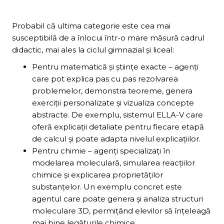
Probabil că ultima categorie este cea mai
susceptibilă de a înlocui într-o mare măsură cadrul
didactic, mai ales la ciclul gimnazial și liceal:
Pentru matematică și științe exacte – agenți
care pot explica pas cu pas rezolvarea
problemelor, demonstra teoreme, genera
exerciții personalizate și vizualiza concepte
abstracte. De exemplu, sistemul ELLA-V care
oferă explicații detaliate pentru fiecare etapă
de calcul și poate adapta nivelul explicațiilor.
Pentru chimie – agenți specializați în
modelarea moleculară, simularea reacțiilor
chimice și explicarea proprietăților
substanțelor. Un exemplu concret este
agentul care poate genera și analiza structuri
moleculare 3D, permițând elevilor să înțeleagă
mai bine legăturile chimice.