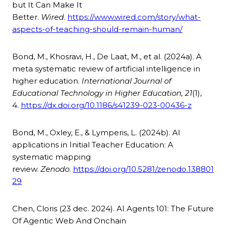
but It Can Make It
Better.
Wired
.
https://www.wired.com/story/what-
aspects-of-teaching-should-remain-human/
Bond, M., Khosravi, H., De Laat, M., et al. (2024a). A
meta systematic review of artificial intelligence in
higher education.
International Journal of
Educational Technology in Higher Education, 21
(1),
4.
https://dx.doi.org/10.1186/s41239-023-00436-z
Bond, M., Oxley, E., & Lymperis, L. (2024b). AI
applications in Initial Teacher Education: A
systematic mapping
review.
Zenodo
.
https://doi.org/10.5281/zenodo.138801
29
Chen, Cloris (23 dec. 2024). AI Agents 101: The Future
Of Agentic Web And Onchain