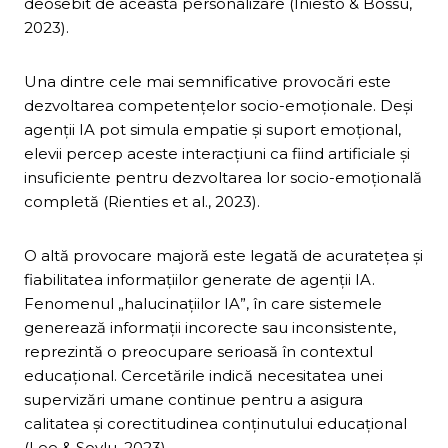
deosebit de această personalizare (Iniesto & Bossu,
2023).
Una dintre cele mai semnificative provocări este
dezvoltarea competențelor socio-emoționale. Deși
agenții IA pot simula empatie și suport emoțional,
elevii percep aceste interacțiuni ca fiind artificiale și
insuficiente pentru dezvoltarea lor socio-emoțională
completă (Rienties et al., 2023).
O altă provocare majoră este legată de acuratețea și
fiabilitatea informațiilor generate de agenții IA.
Fenomenul „halucinațiilor IA”, în care sistemele
generează informații incorecte sau inconsistente,
reprezintă o preocupare serioasă în contextul
educațional. Cercetările indică necesitatea unei
supervizări umane continue pentru a asigura
calitatea și corectitudinea conținutului educațional
(Lee & Soylu, 2023).