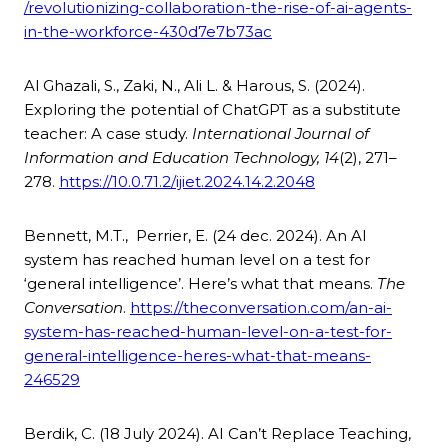
/revolutionizing-collaboration-the-rise-of-ai-agents-
in-the-workforce-430d7e7b73ac
Al Ghazali, S., Zaki, N., Ali L. & Harous, S. (2024).
Exploring the potential of ChatGPT as a substitute
teacher: A case study.
International Journal of
Information and Education Technology, 14
(2), 271–
278.
https://10.0.71.2/ijiet.2024.14.2.2048
Bennett, M.T., Perrier, E. (24 dec. 2024). An AI
system has reached human level on a test for
‘general intelligence’. Here’s what that means.
The
Conversation
.
https://theconversation.com/an-ai-
system-has-reached-human-level-on-a-test-for-
general-intelligence-heres-what-that-means-
246529
Berdik, C. (18 July 2024). AI Can’t Replace Teaching,