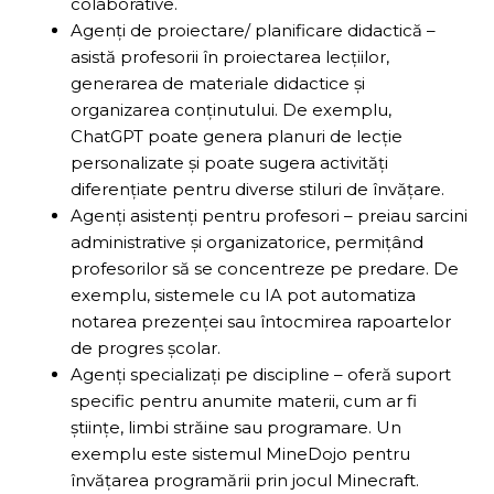
colaborative.
Agenți de proiectare/ planificare didactică –
asistă profesorii în proiectarea lecțiilor,
generarea de materiale didactice și
organizarea conținutului. De exemplu,
ChatGPT poate genera planuri de lecție
personalizate și poate sugera activități
diferențiate pentru diverse stiluri de învățare.
Agenți asistenți pentru profesori – preiau sarcini
administrative și organizatorice, permițând
profesorilor să se concentreze pe predare. De
exemplu, sistemele cu IA pot automatiza
notarea prezenței sau întocmirea rapoartelor
de progres școlar.
Agenți specializați pe discipline – oferă suport
specific pentru anumite materii, cum ar fi
științe, limbi străine sau programare. Un
exemplu este sistemul MineDojo pentru
învățarea programării prin jocul Minecraft.