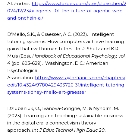
AI.
Forbes
.
https://www.forbes.com/sites/clorischen/2
024/12/23/ai-agents-101-the-future-of-agentic-web-
and-onchain-ai/
D’Mello, S.K., & Graesser, A.C. (2023). Intelligent
tutoring systems: How computers achieve learning
gains that rival human tutors. In P. Shutz and K.R.
Muis (Eds),
Handbook of Educational Psychology, vol.
4
(pp. 603-629). Washington, D.C.: American
Psychological
Association.
https://www.taylorfrancis.com/chapters/
edit/10.4324/9780429433726-31/intelligent-tutoring-
systems-sidney-mello-art-graesser
Dziubaniuk, O., Ivanova-Gongne, M. & Nyholm, M.
(2023). Learning and teaching sustainable business
in the digital era: a connectivism theory
approach.
Int J Educ Technol High Educ 20
,