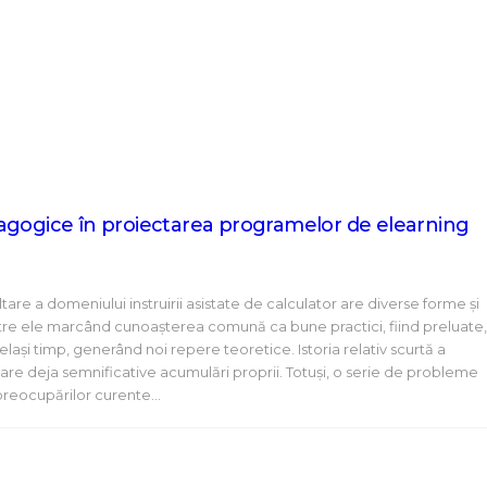
agogice în proiectarea programelor de elearning
are a domeniului instruirii asistate de calculator are diverse forme şi
tre ele marcând cunoașterea comună ca bune practici, fiind preluate
același timp, generând noi repere teoretice. Istoria relativ scurtă a
” are deja semnificative acumulări proprii. Totuși, o serie de probleme
reocupărilor curente…