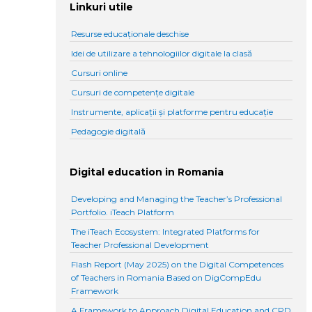
Linkuri utile
Resurse educaționale deschise
Idei de utilizare a tehnologiilor digitale la clasă
Cursuri online
Cursuri de competențe digitale
Instrumente, aplicații și platforme pentru educație
Pedagogie digitală
Digital education in Romania
Developing and Managing the Teacher’s Professional
Portfolio. iTeach Platform
The iTeach Ecosystem: Integrated Platforms for
Teacher Professional Development
Flash Report (May 2025) on the Digital Competences
of Teachers in Romania Based on DigCompEdu
Framework
A Framework to Approach Digital Education and CPD