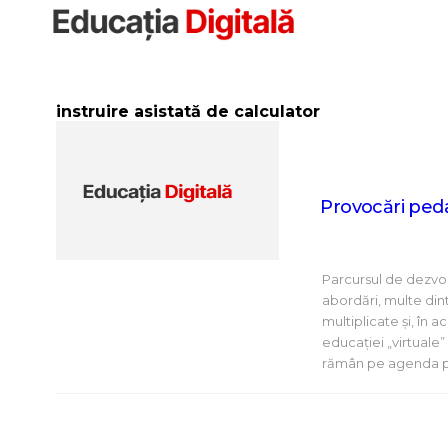
Sari
la
conținut
instruire asistată de calculator
Provocări ped
Parcursul de dezvolt
abordări, multe din
multiplicate şi, în 
educației „virtuale
rămân pe agenda p