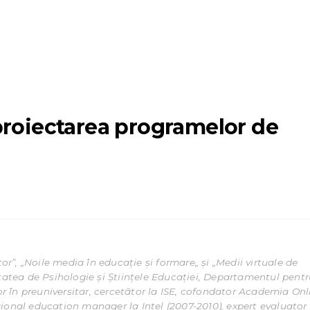
proiectarea programelor de
tor”, „Noile media în educație și formare„ și „Medii virtuale de
ltatea de Psihologie și Științele Educației, Departamentul pent
sor în preuniversitar, cercetător la ISE, cofondator Academia Onl
ional education manager la Intel (2007-2010), expert evaluator 