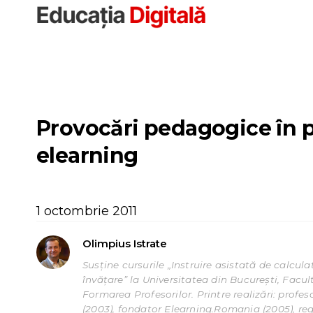
Sari
la
conținut
Provocări pedagogice în 
elearning
1 octombrie 2011
Olimpius Istrate
Susține cursurile „Instruire asistată de calcula
învățare” la Universitatea din București, Facu
Formarea Profesorilor. Printre realizări: profe
(2003), fondator Elearning.Romania (2005), reg