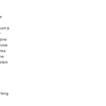
de
rii şi
r
ţine
evoie
rea
ne.
lării
rking