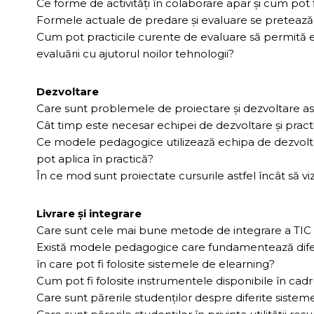
Ce forme de activităţi în colaborare apar şi cum pot f
Formele actuale de predare şi evaluare se pretează
Cum pot practicile curente de evaluare să permită ele
evaluării cu ajutorul noilor tehnologii?
Dezvoltare
Care sunt problemele de proiectare şi dezvoltare a
Cât timp este necesar echipei de dezvoltare şi pract
Ce modele pedagogice utilizează echipa de dezvoltare
pot aplica în practică?
În ce mod sunt proiectate cursurile astfel încât să vize
Livrare şi integrare
Care sunt cele mai bune metode de integrare a TIC în 
Există modele pedagogice care fundamentează dife
în care pot fi folosite sistemele de elearning?
Cum pot fi folosite instrumentele disponibile în cad
Care sunt părerile studenţilor despre diferite sistem