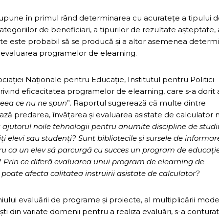
upune în primul rând determinarea cu acurateţe a tipului 
tegoriilor de beneficiari, a tipurilor de rezultate aşteptate, 
cte este probabil să se producă şi a altor asemenea determi
 şi evaluarea programelor de elearning.
iaţiei Naţionale pentru Educaţie, Institutul pentru Politici
rivind eficacitatea programelor de elearning, care s-a dorit a
ceea ce nu ne spun
”. Raportul sugerează că multe dintre
ază predarea, învăţarea şi evaluarea asistate de calculator 
 ajutorul noile tehnologii pentru anumite discipline de studi
 elevi sau studenţi? Sunt bibliotecile şi sursele de informar
tru ca un elev să parcurgă cu succes un program de educaţi
a? Prin ce diferă evaluarea unui program de elearning de
ate afecta calitatea instruirii asistate de calculator?
iului evaluării de programe şi proiecte, al multiplicării mode
lişti din variate domenii pentru a realiza evaluări, s-a conturat