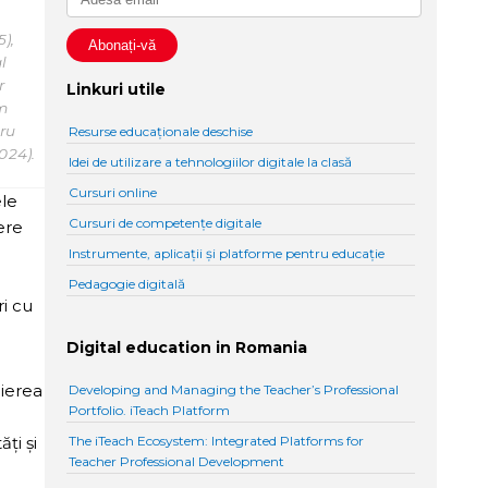
),
l
r
Linkuri utile
m
tru
Resurse educaționale deschise
024).
Idei de utilizare a tehnologiilor digitale la clasă
Cursuri online
ele
Cursuri de competențe digitale
ere
Instrumente, aplicații și platforme pentru educație
Pedagogie digitală
ri cu
Digital education in Romania
cierea
Developing and Managing the Teacher’s Professional
Portfolio. iTeach Platform
ţi şi
The iTeach Ecosystem: Integrated Platforms for
Teacher Professional Development