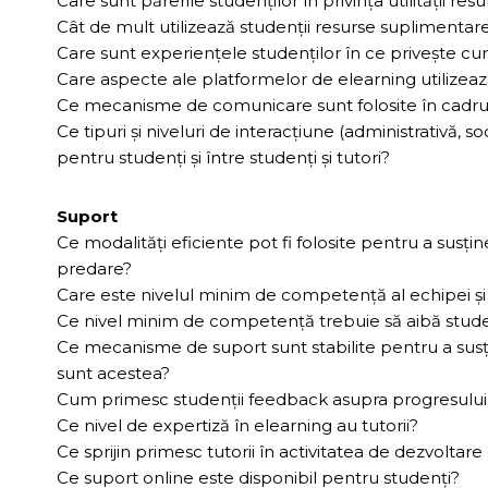
Care sunt părerile studenţilor în privinţa utilităţii res
Cât de mult utilizează studenţii resurse suplimentare
Care sunt experienţele studenţilor în ce priveşte cur
Care aspecte ale platformelor de elearning utilizează
Ce mecanisme de comunicare sunt folosite în cadrul 
Ce tipuri şi niveluri de interacţiune (administrativă, s
pentru studenţi şi între studenţi şi tutori?
Suport
Ce modalităţi eficiente pot fi folosite pentru a susţin
predare?
Care este nivelul minim de competenţă al echipei ş
Ce nivel minim de competenţă trebuie să aibă stude
Ce mecanisme de suport sunt stabilite pentru a susţine
sunt acestea?
Cum primesc studenţii feedback asupra progresului 
Ce nivel de expertiză în elearning au tutorii?
Ce sprijin primesc tutorii în activitatea de dezvoltare
Ce suport online este disponibil pentru studenţi?