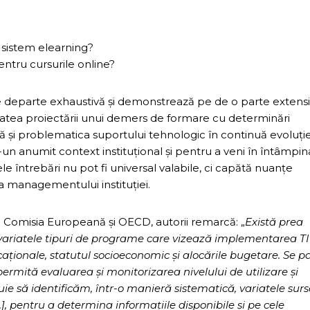
 sistem elearning?
entru cursurile online?
 pe departe exhaustivă şi demonstrează pe de o parte extens
tatea proiectării unui demers de formare cu determinări
că şi problematica suportului tehnologic în continuă evoluţie
-un anumit context instituţional şi pentru a veni în întâmpi
e întrebări nu pot fi universal valabile, ci capătă nuanţe
 a managementului instituţiei.
 Comisia Europeană şi OECD, autorii remarcă: „
Există prea
 variatele tipuri de programe care vizează implementarea TI
ucaţionale, statutul socioeconomic şi alocările bugetare. Se p
rmită evaluarea şi monitorizarea nivelului de utilizare şi
ie să identificăm, într-o manieră sistematică, variatele surs
n.], pentru a determina informaţiile disponibile şi pe cele