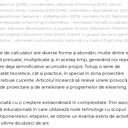
ach.ro (2010), coordonator național eTwinning (2011), senior
emilunii Roșii, Geneva (2013-2016), cofondator digitaledu.ro (2015
ositories Network – EdReNe (din 2019), membru în EC Nationa
, ambasador eTwinning în România – formarea inițială a cadrelo
pment Advisory Board pentru European School Education Platfor
ean Digital Education Hub (2022). Expert în grupul de lucru pen
sitar – alinierea curriculumului național cu cadrul DigComp (2
te de calculator are diverse forme şi abordări, multe dintre 
reluate, multiplicate şi, în același timp, generând noi rep
 are deja semnificative acumulări proprii. Totuși, o serie de
teoretice, cât şi practice, în special în zona proiectării
rebuie cucerite. Articolul încearcă să releve unele provocă
le de proiectare și de ameliorare a programelor de elearning.
asociată cu o creştere extraordinară în complexitate. Prin aso
ă educaţională în care utilizează noile tehnologii cu scopul
onentelor, etapelor, se obţine un evantai extins de activită
ultimii douăzeci de ani.