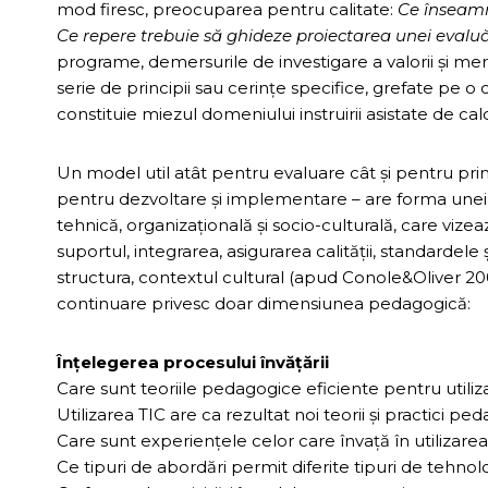
mod firesc, preocuparea pentru calitate:
Ce înseamn
Ce repere trebuie să ghideze proiectarea unei evaluă
programe, demersurile de investigare a valorii şi me
serie de principii sau cerinţe specifice, grefate pe
constituie miezul domeniului instruirii asistate de cal
Un model util atât pentru evaluare cât şi pentru prima 
pentru dezvoltare şi implementare – are forma unei 
tehnică, organizaţională şi socio-culturală, care vi
suportul, integrarea, asigurarea calităţii, standardele 
structura, contextul cultural (apud Conole&Oliver 200
continuare privesc doar dimensiunea pedagogică:
Înţelegerea procesului învăţării
Care sunt teoriile pedagogice eficiente pentru utiliza
Utilizarea TIC are ca rezultat noi teorii şi practici pe
Care sunt experienţele celor care învaţă în utilizarea
Ce tipuri de abordări permit diferite tipuri de tehnolo