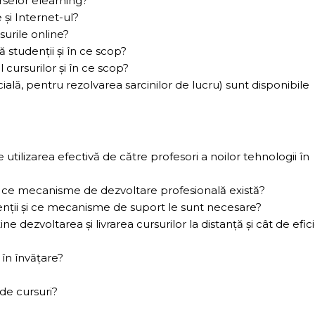
urselor elearning?
 şi Internet-ul?
surile online?
 studenţii şi în ce scop?
cursurilor şi în ce scop?
ocială, pentru rezolvarea sarcinilor de lucru) sunt disponibile
e utilizarea efectivă de către profesori a noilor tehnologii în
i ce mecanisme de dezvoltare profesională există?
nţii şi ce mecanisme de suport le sunt necesare?
 dezvoltarea şi livrarea cursurilor la distanţă şi cât de efic
în învăţare?
 de cursuri?