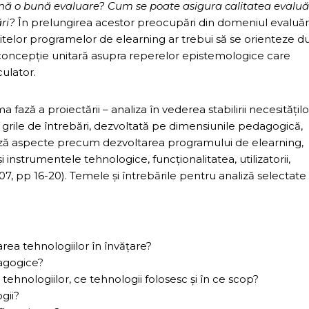
ă o bună evaluare? Cum se poate asigura calitatea evaluăr
ri?
În prelungirea acestor preocupări din domeniul evaluări
ritelor programelor de elearning ar trebui să se orienteze d
 o concepţie unitară asupra reperelor epistemologice care
culator.
fază a proiectării – analiza în vederea stabilirii necesităţilo
grile de întrebări, dezvoltată pe dimensiunile pedagogică,
zează aspecte precum dezvoltarea programului de elearning,
şi instrumentele tehnologice, funcţionalitatea, utilizatorii,
7, pp 16-20). Temele şi întrebările pentru analiză selectate 
rea tehnologiilor în învăţare?
dagogice?
 tehnologiilor, ce tehnologii folosesc şi în ce scop?
gii?