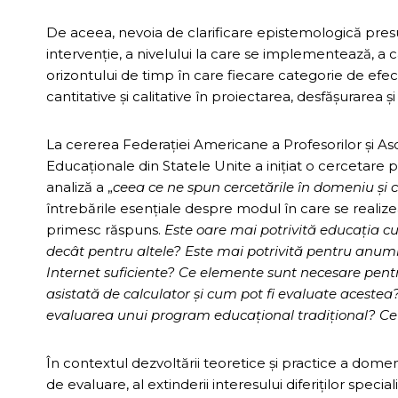
De aceea, nevoia de clarificare epistemologică pres
intervenţie, a nivelului la care se implementează, a ca
orizontului de timp în care fiecare categorie de efe
cantitative şi calitative în proiectarea, desfăşurarea
La cererea Federaţiei Americane a Profesorilor şi Asoc
Educaţionale din Statele Unite a iniţiat o cercetare p
analiză a „
ceea ce ne spun cercetările în domeniu şi 
întrebările esenţiale despre modul în care se realize
primesc răspuns.
Este oare mai potrivită educaţia cu
decât pentru altele? Este mai potrivită pentru anumiţi
Internet suficiente? Ce elemente sunt necesare pen
asistată de calculator şi cum pot fi evaluate aceste
evaluarea unui program educaţional tradiţional? Ce po
În contextul dezvoltării teoretice şi practice a domen
de evaluare, al extinderii interesului diferiţilor specia