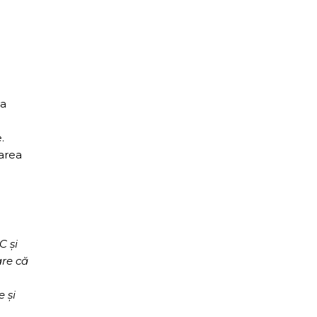
ia
.
narea
C şi
are că
e şi