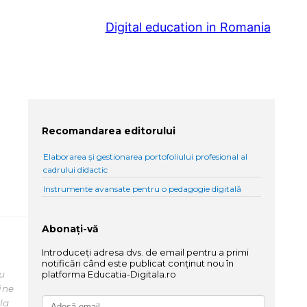
Digital education in Romania
Recomandarea editorului
Elaborarea și gestionarea portofoliului profesional al
cadrului didactic
Instrumente avansate pentru o pedagogie digitală
Abonați-vă
Introduceți adresa dvs. de email pentru a primi
notificări când este publicat conținut nou în
ru
platforma Educatia-Digitala.ro
ine
la