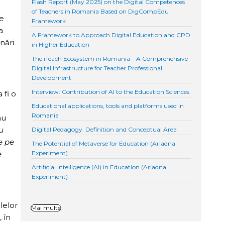
Flash Report (May 2025) on the Digital Competences
of Teachers in Romania Based on DigCompEdu
de
Framework
a
A Framework to Approach Digital Education and CPD
nări
in Higher Education
The iTeach Ecosystem in Romania – A Comprehensive
Digital Infrastructure for Teacher Professional
Development
Interview: Contribution of AI to the Education Sciences
 fi o
Educational applications, tools and platforms used in
Romania
nu
u
Digital Pedagogy. Definition and Conceptual Area
e pe
The Potential of Metaverse for Education (Ariadna
e
Experiment)
Artificial Intelligence (AI) in Education (Ariadna
Experiment)
lelor
Mai multe
, în