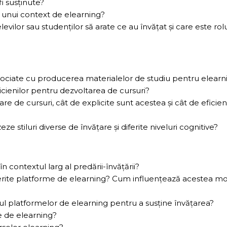
i susţinute?
 unui context de elearning?
vilor sau studenţilor să arate ce au învăţat şi care este rol
sociate cu producerea materialelor de studiu pentru elearn
icienilor pentru dezvoltarea de cursuri?
 de cursuri, cât de explicite sunt acestea şi cât de eficien
ze stiluri diverse de învăţare şi diferite niveluri cognitive?
contextul larg al predării-învăţării?
rite platforme de elearning? Cum influenţează acestea m
rul platformelor de elearning pentru a susţine învăţarea?
e de elearning?