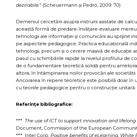
dezirabile.
” (Scheuermann şi Pedró, 2009: 70)
Demersul cercetării asupra instruirii asistate de cal
această formă de predare-învățare-evaluare mereu în
tehnologii ale informaţiei şi comunicării au sprijinit in
pe aspectele pedagogice. Practica educaţională indică o
tehnologii, precum şi o cerere masivă de educaţie as
pasul cu schimbările rapide la nivelul profilului de
de o fundamentare teoretică solidă pentru ameliora
altora, în întâmpinarea noilor provocări ale societăţ
Ancorarea în repere teoretice este posibilă doar în ur
cu teoriile pedagogice pentru o construcţie unitară.
Referinţe bibliografice:
***
The use of ICT to support innovation and lifelong 
Document, Commission of the European Communities
*** Intel Corp.
Positive benefits of eLearning. White