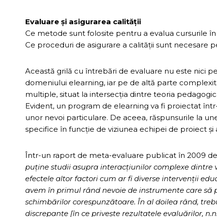
Evaluare şi asigurarea calităţii
Ce metode sunt folosite pentru a evalua cursurile în
Ce proceduri de asigurare a calităţii sunt necesare p
Această grilă cu întrebări de evaluare nu este nici
domeniului elearning, iar pe de altă parte complexi
multiple, situat la intersecţia dintre teoria pedagogi
Evident, un program de elearning va fi proiectat într
unor nevoi particulare. De aceea, răspunsurile la unel
specifice în funcţie de viziunea echipei de proiect şi
Într-un raport de meta-evaluare publicat în 2009 de
puţine studii asupra interacţiunilor complexe dintre
efectele altor factori cum ar fi diverse intervenţii ed
avem în primul rând nevoie de instrumente care să pe
schimbărilor corespunzătoare. În al doilea rând, trebu
discrepanţe [în ce priveşte rezultatele evaluărilor, n.