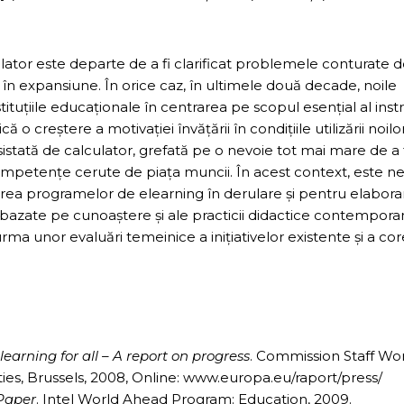
culator este departe de a fi clarificat problemele conturate 
 expansiune. În orice caz, în ultimele două decade, noile
stituţiile educaţionale în centrarea pe scopul esenţial al instrui
 creştere a motivaţiei învăţării în condiţiile utilizării noilo
istată de calculator, grefată pe o nevoie tot mai mare de a 
 competenţe cerute de piaţa muncii. În acest context, este n
rea programelor de elearning în derulare şi pentru elabora
ii bazate pe cunoaştere şi ale practicii didactice contempora
ma unor evaluări temeinice a iniţiativelor existente şi a core
learning for all – A report on progress
. Commission Staff Wo
, Brussels, 2008, Online: www.europa.eu/raport/press/
 Paper
. Intel World Ahead Program: Education, 2009.