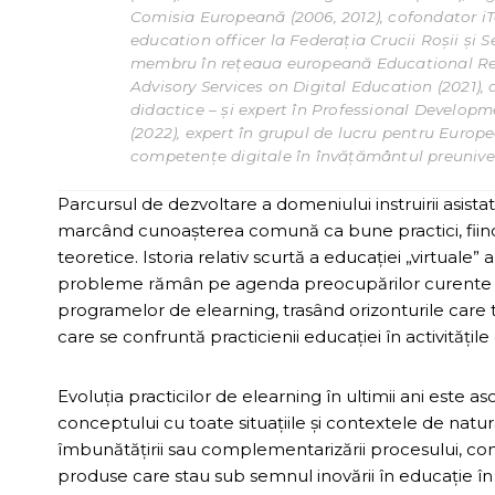
Comisia Europeană (2006, 2012), cofondator iTe
education officer la Federația Crucii Roșii și S
membru în rețeaua europeană Educational Rep
Advisory Services on Digital Education (2021)
didactice – și expert în Professional Develo
(2022), expert în grupul de lucru pentru Europ
competențe digitale în învățământul preuniver
Parcursul de dezvoltare a domeniului instruirii asista
marcând cunoașterea comună ca bune practici, fiind p
teoretice. Istoria relativ scurtă a educației „virtuale”
probleme rămân pe agenda preocupărilor curente atât 
programelor de elearning, trasând orizonturile care t
care se confruntă practicienii educației în activități
Evoluţia practicilor de elearning în ultimii ani este 
conceptului cu toate situaţiile şi contextele de natur
îmbunătăţirii sau complementarizării procesului, comp
produse care stau sub semnul inovării în educaţie în 