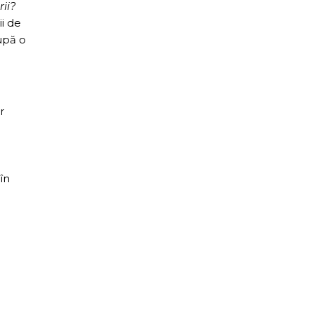
ii?
i de
upă o
r
în