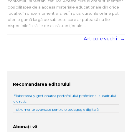
confortului și rentabilității lor. Aceste cursuri oferă studenților
posibilitatea de a accesa materiale educaționale din orice
locație, în orice moment al zilei. În plus, cursurile online pot
oferi o gamă largă de subiecte care ar putea să nu fie
disponibile în sălile de clasă tradiționale.…
Articole vechi
→
Recomandarea editorului
Elaborarea și gestionarea portofoliului profesional al cadrului
didactic
Instrumente avansate pentru o pedagogie digitală
Abonați-vă