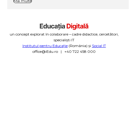
Mai multe
un concept explorat în colaborare – cadre didactice, cercetători,
specialiști IT
Institutul pentru Educație
(România) și
Social IT
office@iEdu.ro | +40 722 458 000