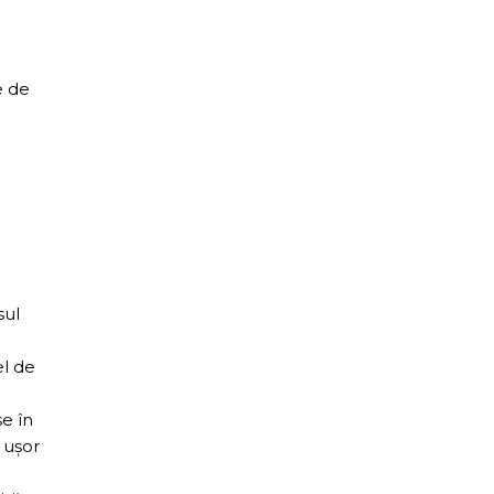
e de
sul
el de
se în
 ușor