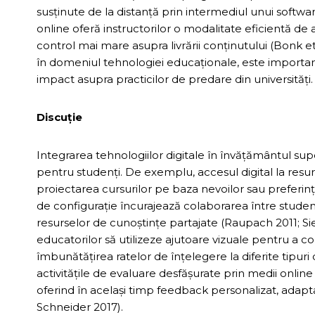
susținute de la distanță prin intermediul unui softw
online oferă instructorilor o modalitate eficientă de
control mai mare asupra livrării conținutului (Bonk et 
în domeniul tehnologiei educaționale, este important
impact asupra practicilor de predare din universități.
Discuţie
Integrarea tehnologiilor digitale în învățământul sup
pentru studenți. De exemplu, accesul digital la resurs
proiectarea cursurilor pe baza nevoilor sau preferinț
de configurație încurajează colaborarea între studen
resurselor de cunoștințe partajate (Raupach 2011; S
educatorilor să utilizeze ajutoare vizuale pentru a c
îmbunătățirea ratelor de înțelegere la diferite tipuri
activitățile de evaluare desfășurate prin medii online
oferind în același timp feedback personalizat, adapta
Schneider 2017).