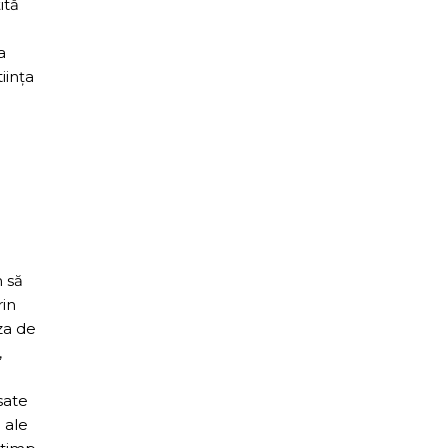
ită
a
iința
m să
rin
za de
,
e
sate
 ale