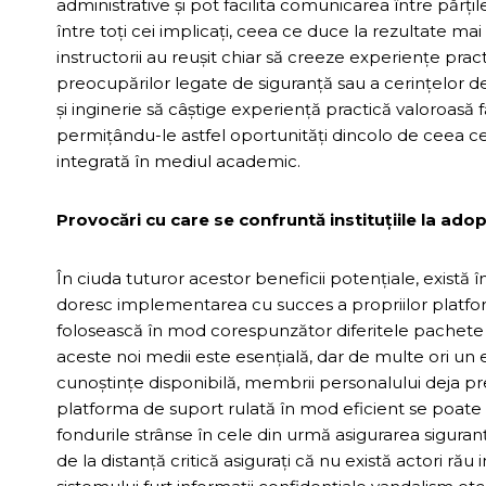
administrative și pot facilita comunicarea între părț
între toți cei implicați, ceea ce duce la rezultate mai
instructorii au reușit chiar să creeze experiențe pract
preocupărilor legate de siguranță sau a cerințelor de 
și inginerie să câștige experiență practică valoroasă 
permițându-le astfel oportunități dincolo de ceea ce a
integrată în mediul academic.
Provocări cu care se confruntă instituțiile la ado
În ciuda tuturor acestor beneficii potențiale, există 
doresc implementarea cu succes a propriilor platforme
folosească în mod corespunzător diferitele pachete d
aceste noi medii este esențială, dar de multe ori un e
cunoștințe disponibilă, membrii personalului deja pre
platforma de suport rulată în mod eficient se poate 
fondurile strânse în cele din urmă asigurarea siguranț
de la distanță critică asigurați că nu există actori r