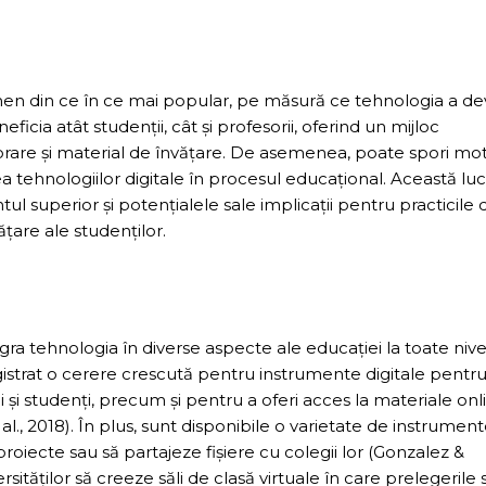
men din ce în ce mai popular, pe măsură ce tehnologia a de
ficia atât studenții, cât și profesorii, oferind un mijloc
rare și material de învățare. De asemenea, poate spori mot
rea tehnologiilor digitale în procesul educațional. Această lu
tul superior și potențialele sale implicații pentru practicile 
ățare ale studenților.
tegra tehnologia în diverse aspecte ale educației la toate nivel
egistrat o cerere crescută pentru instrumente digitale pentru
i și studenți, precum și pentru a oferi acces la materiale onl
l., 2018). În plus, sunt disponibile o varietate de instrumen
roiecte sau să partajeze fișiere cu colegii lor (Gonzalez &
tăților să creeze săli de clasă virtuale în care prelegerile 