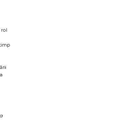
 rol
 timp
rii
ca
 a