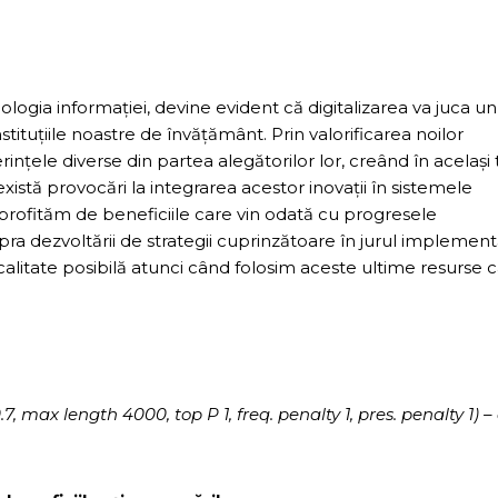
ia informației, devine evident că digitalizarea va juca un
ituțiile noastre de învățământ. Prin valorificarea noilor
rințele diverse din partea alegătorilor lor, creând în același
istă provocări la integrarea acestor inovații în sistemele
 profităm de beneficiile care vin odată cu progresele
a dezvoltării de strategii cuprinzătoare în jurul implementă
 calitate posibilă atunci când folosim aceste ultime resurse 
max length 4000, top P 1, freq. penalty 1, pres. penalty 1) –