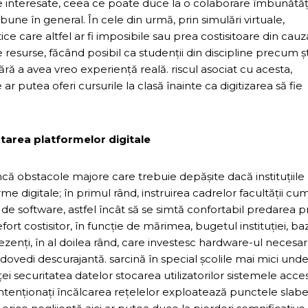
ile interesate, ceea ce poate duce la o colaborare îmbunătăț
 bune în general. În cele din urmă, prin simulări virtuale,
ice care altfel ar fi imposibile sau prea costisitoare din cauz
resurse, făcând posibil ca studenții din discipline precum șt
fără a avea vreo experiență reală. riscul asociat cu acesta,
r putea oferi cursurile la clasă înainte ca digitizarea să fie
ptarea platformelor digitale
încă obstacole majore care trebuie depășite dacă instituțiile
 digitale; în primul rând, instruirea cadrelor facultății cu
e software, astfel încât să se simtă confortabil predarea p
fort costisitor, în funcție de mărimea, bugetul instituției, ba
zenți, în al doilea rând, care investesc hardware-ul necesar
dovedi descurajantă. sarcină în special școlile mai mici und
ei securitatea datelor stocarea utilizatorilor sistemele acce
ău intenționați încălcarea rețelelor exploatează punctele slabe