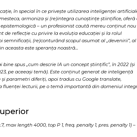
ație, în special în ce privește utilizarea inteligenței artificial
esteca, armoniza și (re)integra cunoștințe științifice, oferă 
vă epistemologică – un profesionist caută mereu conținut nou 
e reflecție cu privire la evoluția educației și la rolul
oi semnificații, (re)conturând scopul asumat al „devenirii”, al
țin aceasta este speranța noastră…
bine spus „cum descrie IA un concept științific”, în 2022 (și
23, pe aceeași temă). Este conținut generat de inteligență
te și parametri diferiți, apoi tradus cu Google translate,
fluenței lecturii, pe o temă importantă din domeniul integr
superior
max length 4000, top P 1, freq. penalty 1, pres. penalty 1) –