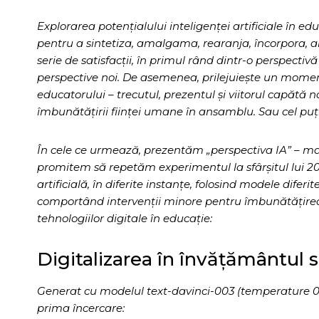
Explorarea potențialului inteligenței artificiale în educ
pentru a sintetiza, amalgama, rearanja, încorpora, am
serie de satisfacții, în primul rând dintr-o perspecti
perspective noi. De asemenea, prilejuiește un moment d
educatorului – trecutul, prezentul și viitorul capătă n
îmbunătățirii ființei umane în ansamblu. Sau cel pu
În cele ce urmează, prezentăm „perspectiva IA” – mai 
promitem să repetăm experimentul la sfârșitul lui 20
artificială, în diferite instanțe, folosind modele diferi
comportând intervenții minore pentru îmbunătățirea 
tehnologiilor digitale în educație:
Digitalizarea în învățământul 
Generat cu modelul text-davinci-003 (temperature 0.7, 
prima încercare: