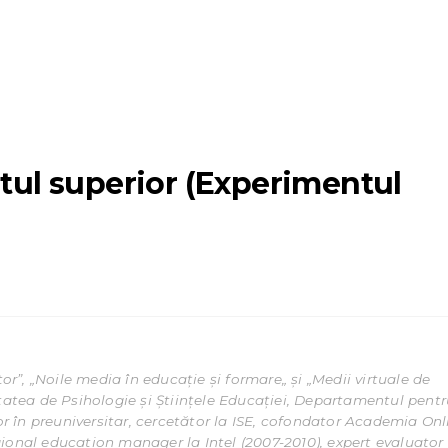
ntul superior (Experimentul
tor”, „Noile media în educație și formare„ și „Medii virtuale de
ltatea de Psihologie și Științele Educației, Departamentul pent
sor în preuniversitar, cercetător la ISE, cofondator Academia Onl
ional education manager la Intel (2007-2010), expert evaluator 