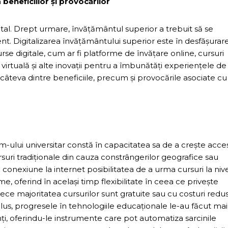
beneficiilor și provocărilor
tal. Drept urmare, învățământul superior a trebuit să se
t. Digitalizarea învățământului superior este în desfășurar
surse digitale, cum ar fi platforme de învățare online, cursuri
virtuală și alte inovații pentru a îmbunătăți experiențele de
 câteva dintre beneficiile, precum și provocările asociate cu
lum-ului universitar constă în capacitatea sa de a crește acce
rsuri tradiționale din cauza constrângerilor geografice sau
 conexiune la internet posibilitatea de a urma cursuri la niv
me, oferind în același timp flexibilitate în ceea ce privește
ce majoritatea cursurilor sunt gratuite sau cu costuri redu
plus, progresele în tehnologiile educaționale le-au făcut mai
nți, oferindu-le instrumente care pot automatiza sarcinile