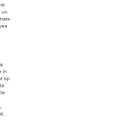
ele
p un
trate
avea
și
e în
t tip
tă
ite
,
l,