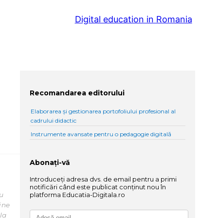
Digital education in Romania
Recomandarea editorului
Elaborarea și gestionarea portofoliului profesional al
cadrului didactic
Instrumente avansate pentru o pedagogie digitală
Abonați-vă
Introduceți adresa dvs. de email pentru a primi
notificări când este publicat conținut nou în
ru
platforma Educatia-Digitala.ro
ine
la