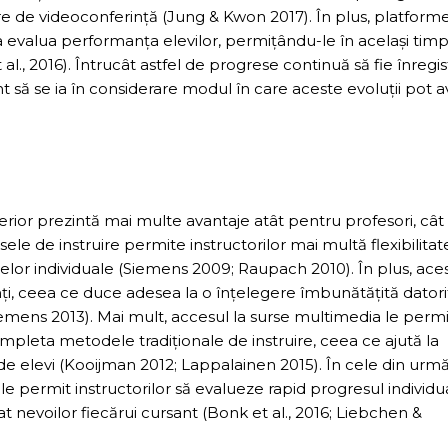
are de videoconferință (Jung & Kwon 2017). În plus, platform
 a evalua performanța elevilor, permițându-le în același tim
al., 2016). Întrucât astfel de progrese continuă să fie înregis
 să se ia în considerare modul în care aceste evoluții pot 
erior prezintă mai multe avantaje atât pentru profesori, cât 
ele de instruire permite instructorilor mai multă flexibilitat
elor individuale (Siemens 2009; Raupach 2010). În plus, aces
ți, ceea ce duce adesea la o înțelegere îmbunătățită datori
iemens 2013). Mai mult, accesul la surse multimedia le perm
ompleta metodele tradiționale de instruire, ceea ce ajută la
 de elevi (Kooijman 2012; Lappalainen 2015). În cele din urmă
 le permit instructorilor să evalueze rapid progresul individua
t nevoilor fiecărui cursant (Bonk et al., 2016; Liebchen &