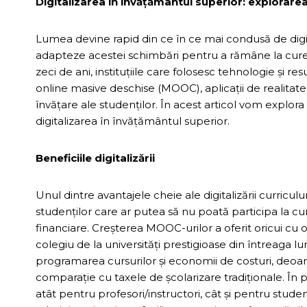
Digitalizarea în învățământul superior: explorarea 
Lumea devine rapid din ce în ce mai condusă de digi
adapteze acestei schimbări pentru a rămâne la curen
zeci de ani, instituțiile care folosesc tehnologie și re
online masive deschise (MOOC), aplicații de realitate 
învățare ale studenților. În acest articol vom explora
digitalizarea în învățământul superior.
Beneficiile digitalizării
Unul dintre avantajele cheie ale digitalizării curricu
studenților care ar putea să nu poată participa la cu
financiare. Creșterea MOOC-urilor a oferit oricui cu o
colegiu de la universități prestigioase din întreaga lu
programarea cursurilor și economii de costuri, deoare
comparație cu taxele de școlarizare tradiționale. În 
atât pentru profesori/instructori, cât și pentru stude