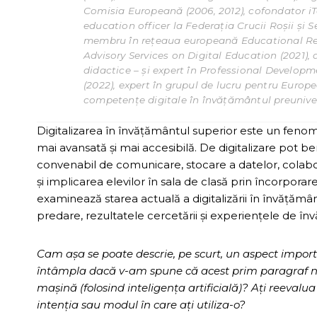
Comisia Europeană (2006, 2012), cofondator iTe
education officer la Federația Crucii Roșii și S
membru în rețeaua europeană Educational Rep
Advisory Services on Digital Education (2021)
didactice – și expert în Professional Develo
(2022), expert în grupul de lucru pentru Europ
competențe digitale în învățământul preuniver
Digitalizarea în învățământul superior este un feno
mai avansată și mai accesibilă. De digitalizare pot bene
convenabil de comunicare, stocare a datelor, colabo
și implicarea elevilor în sala de clasă prin încorpora
examinează starea actuală a digitalizării în învățămân
predare, rezultatele cercetării și experiențele de înv
Cam așa se poate descrie, pe scurt, un aspect importan
întâmpla dacă v-am spune că acest prim paragraf nu e
mașină (folosind inteligența artificială)? Ați reevalu
intenția sau modul în care ați utiliza-o?