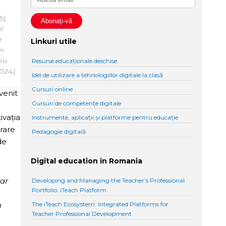
),
l
r
Linkuri utile
m
tru
Resurse educaționale deschise
024).
Idei de utilizare a tehnologiilor digitale la clasă
Cursuri online
venit
Cursuri de competențe digitale
ivația
Instrumente, aplicații și platforme pentru educație
crare
Pedagogie digitală
de
Digital education in Romania
-ar
Developing and Managing the Teacher’s Professional
Portfolio. iTeach Platform
n
The iTeach Ecosystem: Integrated Platforms for
Teacher Professional Development