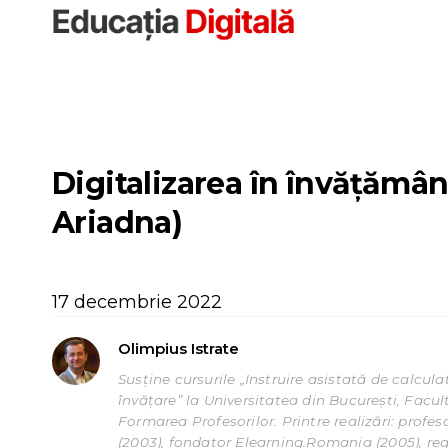
Sari
la
conținut
Digitalizarea în învățămâ
Ariadna)
17 decembrie 2022
Olimpius Istrate
Susține cursurile „Instruire asistată de calcula
învățare” la Universitatea din București, Facu
Formarea Profesorilor. Printre realizări: profe
(2003), fondator Elearning.Romania (2005), reg