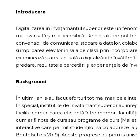
Introducere
Digitalizarea în învățământul superior este un feno
mai avansată și mai accesibilă. De digitalizare pot bene
convenabil de comunicare, stocare a datelor, colabo
și implicarea elevilor în sala de clasă prin încorpora
examinează starea actuală a digitalizării în învățămân
predare, rezultatele cercetării și experiențele de înv
Background
În ultimii ani s-au făcut eforturi tot mai mari de a in
În special, instituțiile de învățământ superior au înr
facilita comunicarea eficientă între membrii facultăți
cum ar fi note de curs sau programe de curs (Mai et a
interactive care permit studenților să colaboreze la p
Beutelschies 2019). Aceste progrese au permis universi