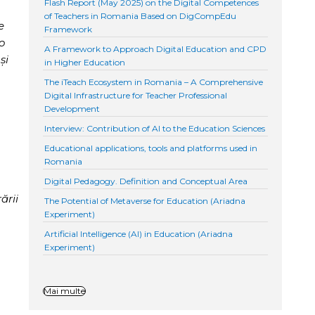
Flash Report (May 2025) on the Digital Competences
of Teachers in Romania Based on DigCompEdu
e
Framework
o
A Framework to Approach Digital Education and CPD
și
in Higher Education
The iTeach Ecosystem in Romania – A Comprehensive
Digital Infrastructure for Teacher Professional
Development
Interview: Contribution of AI to the Education Sciences
Educational applications, tools and platforms used in
Romania
Digital Pedagogy. Definition and Conceptual Area
ării
The Potential of Metaverse for Education (Ariadna
Experiment)
Artificial Intelligence (AI) in Education (Ariadna
Experiment)
Mai multe