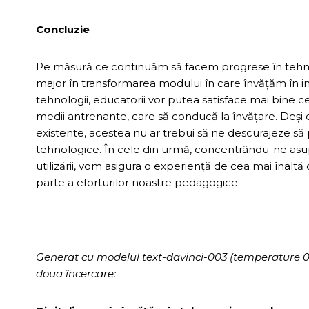
Concluzie
Pe măsură ce continuăm să facem progrese în tehnolog
major în transformarea modului în care învățăm în inst
tehnologii, educatorii vor putea satisface mai bine ce
medii antrenante, care să conducă la învățare. Deși ex
existente, acestea nu ar trebui să ne descurajeze să
tehnologice. În cele din urmă, concentrându-ne asupr
utilizării, vom asigura o experiență de cea mai înaltă
parte a eforturilor noastre pedagogice.
Generat cu modelul text-davinci-003 (temperature 0.7, 
doua încercare: