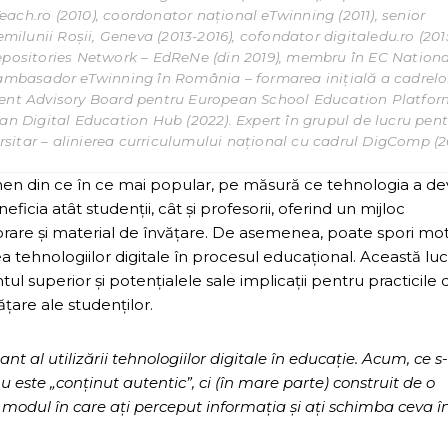
ach.ro (2010), coordonator național eTwinning (2011), senior
emilunii Roșii, Geneva (2013-2016), cofondator digitaledu.ro (2015
ositories Network – EdReNe (din 2019), membru în EC Nationa
, ambasador eTwinning în România – formarea inițială a cadrelo
pment Advisory Board pentru European School Education Platfor
ean Digital Education Hub (2022). Expert în grupul de lucru pen
sitar – alinierea curriculumului național cu cadrul DigComp (2
men din ce în ce mai popular, pe măsură ce tehnologia a de
ficia atât studenții, cât și profesorii, oferind un mijloc
rare și material de învățare. De asemenea, poate spori mot
rea tehnologiilor digitale în procesul educațional. Această lu
tul superior și potențialele sale implicații pentru practicile 
ățare ale studenților.
t al utilizării tehnologiilor digitale în educație. Acum, ce s
ste „conținut autentic”, ci (în mare parte) construit de o
a modul în care ați perceput informația și ați schimba ceva î