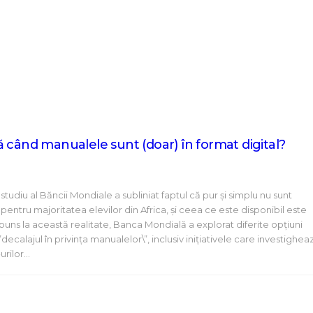
 când manualele sunt (doar) în format digital?
studiu al Băncii Mondiale a subliniat faptul că pur și simplu nu sunt
entru majoritatea elevilor din Africa, și ceea ce este disponibil este
uns la această realitate, Banca Mondială a explorat diferite opțiuni
ecalajul în privința manualelor\”, inclusiv inițiativele care investighea
urilor…