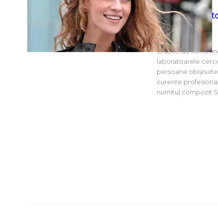
Tehnologii vii
O serie de noi tehn
laboratoarele cercet
persoane obișnuite 
curente profesionale
numitul compozit S