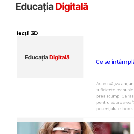
Sari
la
conținut
lecții 3D
Ce se întâmplă
Acum câțiva ani, un 
suficiente manuale p
prea scump. Ca răsp
pentru abordarea \”d
potențialul e-book-