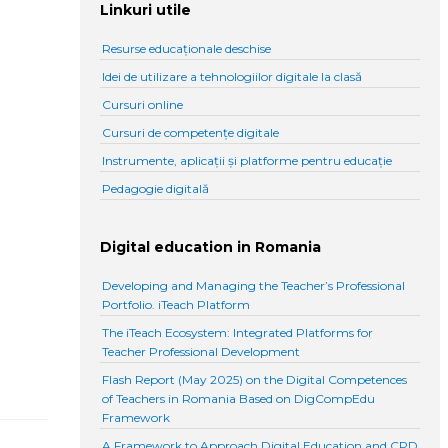
Linkuri utile
Resurse educaționale deschise
Idei de utilizare a tehnologiilor digitale la clasă
Cursuri online
Cursuri de competențe digitale
Instrumente, aplicații și platforme pentru educație
Pedagogie digitală
Digital education in Romania
Developing and Managing the Teacher’s Professional
Portfolio. iTeach Platform
The iTeach Ecosystem: Integrated Platforms for
Teacher Professional Development
Flash Report (May 2025) on the Digital Competences
of Teachers in Romania Based on DigCompEdu
Framework
A Framework to Approach Digital Education and CPD