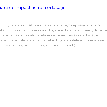
toare cu impact asupra educației
ologii, care acum câțiva ani păreau departe, încep să-și facă loc în
ătorilor și în practica educatorilor, alimentate de entuziaști, dar și de
care caută modalități mai eficiente de a-și desfășura activitățile
 sau personale. Matematica, tehnologiile, ştiinţele şi ingineria (așa-
TEM- sciences, technologies, engineering, math)…