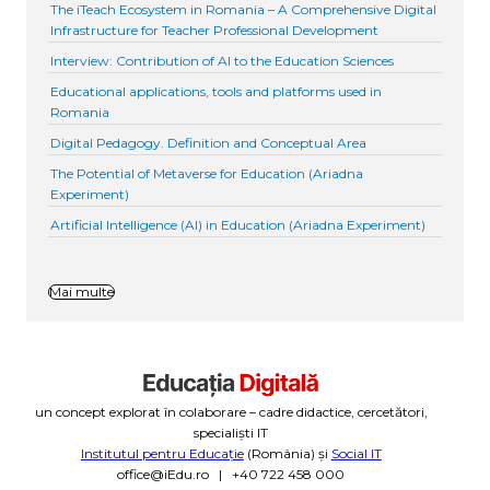
The iTeach Ecosystem in Romania – A Comprehensive Digital
Infrastructure for Teacher Professional Development
Interview: Contribution of AI to the Education Sciences
Educational applications, tools and platforms used in
Romania
Digital Pedagogy. Definition and Conceptual Area
The Potential of Metaverse for Education (Ariadna
Experiment)
Artificial Intelligence (AI) in Education (Ariadna Experiment)
Mai multe
un concept explorat în colaborare – cadre didactice, cercetători,
specialiști IT
Institutul pentru Educație
(România) și
Social IT
office@iEdu.ro | +40 722 458 000