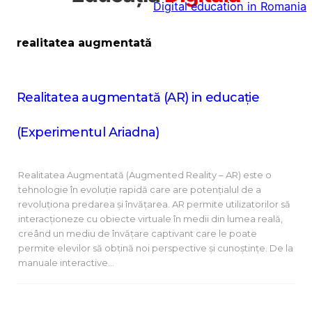
Digital education in Romania
la
conținut
realitatea augmentată
Realitatea augmentată (AR) in educație
(Experimentul Ariadna)
Realitatea Augmentată (Augmented Reality – AR) este o
tehnologie în evoluție rapidă care are potențialul de a
revoluționa predarea și învățarea. AR permite utilizatorilor să
interacționeze cu obiecte virtuale în medii din lumea reală,
creând un mediu de învățare captivant care le poate
permite elevilor să obțină noi perspective și cunoștințe. De la
manuale interactive…