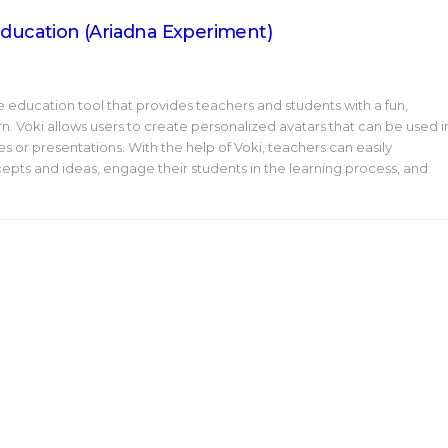
Education (Ariadna Experiment)
ive education tool that provides teachers and students with a fun,
rn. Voki allows users to create personalized avatars that can be used i
es or presentations. With the help of Voki, teachers can easily
ts and ideas, engage their students in the learning process, and