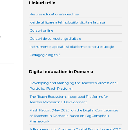
Linkuri utile
Resurse educaționale deschise
Idei de utilizare a tehnologiilor digitale la clasă
Cursuri online
n
Cursuri de competențe digitale
Instrumente, aplicații și platforme pentru educație
Pedagogie digitală
Digital education in Romania
Developing and Managing the Teacher’s Professional
Portfolio. iTeach Platform
The iTeach Ecosystem: Integrated Platforms for
Teacher Professional Development
Flash Report (May 2025) on the Digital Competences
of Teachers in Romania Based on DigCompEdu
Framework
A Framework to Approach Digital Education and CPD