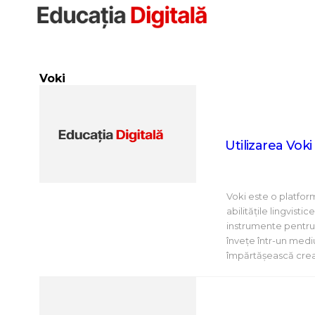
Sari
la
conținut
Voki
Utilizarea Vok
Voki este o platfor
abilitățile lingvist
instrumente pentru 
învețe într-un medi
împărtășească creaț