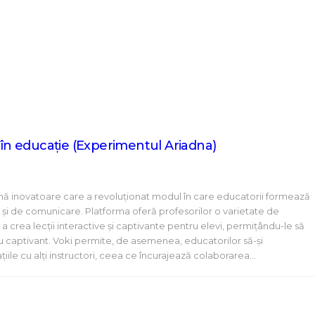
i în educație (Experimentul Ariadna)
mă inovatoare care a revoluționat modul în care educatorii formează
ice și de comunicare. Platforma oferă profesorilor o varietate de
a crea lecții interactive și captivante pentru elevi, permițându-le să
u captivant. Voki permite, de asemenea, educatorilor să-și
iile cu alți instructori, ceea ce încurajează colaborarea…