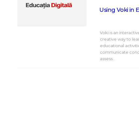
Using Voki in 
Voki is an interact
creative way to lea
educational activiti
communicate concep
assess…