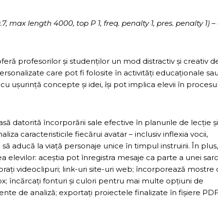
max length 4000, top P 1, freq. penalty 1, pres. penalty 1) –
eră profesorilor și studenților un mod distractiv și creativ d
ersonalizate care pot fi folosite în activități educaționale sa
u ușurință concepte și idei, își pot implica elevii în procesu
să datorită încorporării sale efective în planurile de lecție și
iza caracteristicile fiecărui avatar – inclusiv inflexia vocii,
să aducă la viață personaje unice în timpul instruirii. În plus,
 elevilor: aceștia pot înregistra mesaje ca parte a unei sarci
rați videoclipuri; link-uri site-uri web; încorporează mostre
 încărcați fonturi și culori pentru mai multe opțiuni de
ente de analiză; exportați proiectele finalizate în fișiere PD