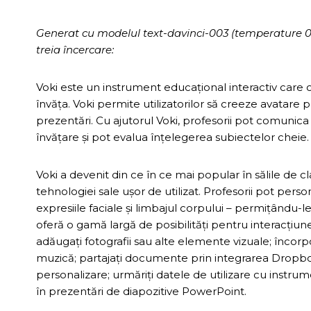
Generat cu modelul text-davinci-003 (temperature 0.7, 
treia încercare:
Voki este un instrument educațional interactiv care of
învăța. Voki permite utilizatorilor să creeze avatare p
prezentări. Cu ajutorul Voki, profesorii pot comunica c
învățare și pot evalua înțelegerea subiectelor cheie.
Voki a devenit din ce în ce mai popular în sălile de cla
tehnologiei sale ușor de utilizat. Profesorii pot personal
expresiile faciale și limbajul corpului – permițându-le 
oferă o gamă largă de posibilități pentru interacțiunea
adăugați fotografii sau alte elemente vizuale; încorpo
muzică; partajați documente prin integrarea Dropbox;
personalizare; urmăriți datele de utilizare cu instrum
în prezentări de diapozitive PowerPoint.