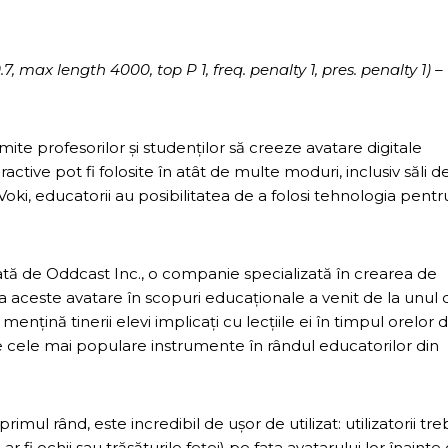
max length 4000, top P 1, freq. penalty 1, pres. penalty 1) –
te profesorilor și studenților să creeze avatare digitale
tive pot fi folosite în atât de multe moduri, inclusiv săli d
 Voki, educatorii au posibilitatea de a folosi tehnologia pentr
eată de Oddcast Inc., o companie specializată în crearea de
a aceste avatare în scopuri educaționale a venit de la unul 
mențină tinerii elevi implicați cu lecțiile ei în timpul orelor 
re cele mai populare instrumente în rândul educatorilor din
rimul rând, este incredibil de ușor de utilizat: utilizatorii tr
ar fi ochii sau trăsăturile feței) pe fața avatarului lor înainte