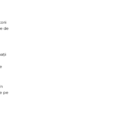
orii
me de
ații
de
în
se pe