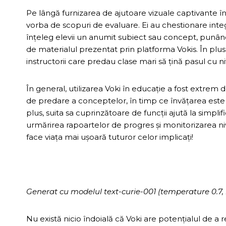
Pe lângă furnizarea de ajutoare vizuale captivante în t
vorba de scopuri de evaluare. Ei au chestionare integ
înțeleg elevii un anumit subiect sau concept, punând
de materialul prezentat prin platforma Vokis. În plus
instructorii care predau clase mari să țină pasul cu n
În general, utilizarea Voki în educație a fost extrem
de predare a conceptelor, în timp ce învățarea este m
plus, suita sa cuprinzătoare de funcții ajută la simplif
urmărirea rapoartelor de progres și monitorizarea niv
face viața mai ușoară tuturor celor implicați!
Generat cu modelul text-curie-001 (temperature 0.7, ma
Nu există nicio îndoială că Voki are potențialul de a r