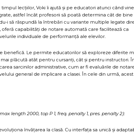
impul lecțiilor, Voki îi ajută și pe educatori atunci când vine
rate, astfel încât profesorii să poată determina cât de bine
u-i să răspundă la întrebări cu variante multiple legate dir
, oferă capabilități de notare automată care facilitează ca
ivelurile individuale de performanță ale elevilor.
 de benefică. Le permite educatorilor să exploreze diferite 
ai plăcută atât pentru cursanți, cât și pentru instructori. Î
icarea sarcinilor administrative, cum ar fi evaluările de notare
elului general de implicare a clasei. În cele din urmă, acest
x length 2000, top P 1, freq. penalty 1, pres. penalty 2):
evoluționa învățarea la clasă. Cu interfața sa unică și adaptab