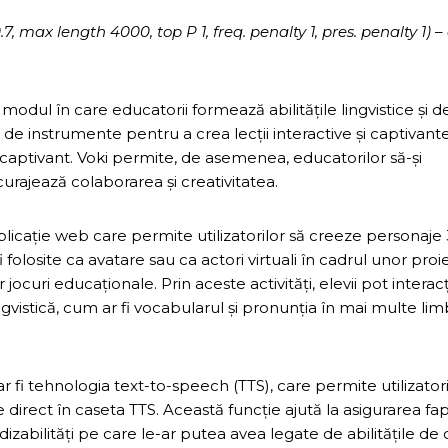
max length 4000, top P 1, freq. penalty 1, pres. penalty 1) –
odul în care educatorii formează abilitățile lingvistice și d
de instrumente pentru a crea lecții interactive și captivant
captivant. Voki permite, de asemenea, educatorilor să-și
curajează colaborarea și creativitatea.
licație web care permite utilizatorilor să creeze personaje
folosite ca avatare sau ca actori virtuali în cadrul unor proi
ocuri educaționale. Prin aceste activități, elevii pot interac
gvistică, cum ar fi vocabularul și pronunția în mai multe limb
 fi tehnologia text-to-speech (TTS), care permite utilizatori
direct în caseta TTS. Această funcție ajută la asigurarea fap
 dizabilități pe care le-ar putea avea legate de abilitățile de c