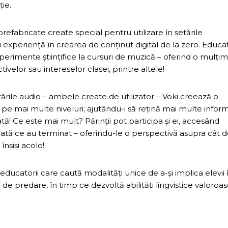
ție.
refabricate create special pentru utilizare în setările
experiență în crearea de conținut digital de la zero. Educat
perimente științifice la cursuri de muzică – oferind o mulți
velor sau intereselor clasei, printre altele!
strările audio – ambele create de utilizator – Voki creează o
 pe mai multe niveluri; ajutându-i să rețină mai multe inform
! Ce este mai mult? Părinții pot participa și ei, accesând
odată ce au terminat – oferindu-le o perspectivă asupra cât 
înșiși acolo!
ducatorii care caută modalități unice de a-și implica elevii 
de predare, în timp ce dezvoltă abilități lingvistice valoroa