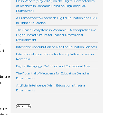
Flash Report (May 2025) on the Digital Competences
of Teachers in Romania Based on DigCompEdu
Framework
A Framework to Approach Digital Education and CPD
in Higher Education
The iTeach Ecosystem in Romania – A Comprehensive
Digital Infrastructure for Teacher Professional
Development
e
Interview: Contribution of AI to the Education Sciences
u a
Educational applications, tools and platforms used in
Romania
Digital Pedagogy. Definition and Conceptual Area
The Potential of Metaverse for Education (Ariadna
dintre
Experiment)
de
Artificial Intelligence (AI) in Education (Ariadna
Experiment)
Mai multe
ebuie
 de a-