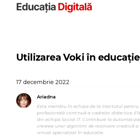
Sari
la
conținut
Utilizarea Voki în educați
17 decembrie 2022
Ariadna
Este membru în echipa de la Institutul pentru 
profesională continuă a cadrelor didactice (iT
din echipa Social IT. Contribuie la automatizar
crearea unor algoritmi de rezolvare creativă a c
virtual specializat în educație.