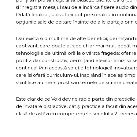
și înregistra mesajul sau de a încărca fișiere audio di
Odată finalizat, utilizatorii pot personaliza în contin
opțiunile sale de editare înainte de a le partaja pri
Dar există și o mulțime de alte beneficii; permițând 
captivant, care poate atrage chiar mai mult decât me
tehnologiile de ultimă oră la o vârstă fragedă; oferir
pozitiv, dar constructiv; permițând elevilor timizi să
continua! Prin această soluție tehnologică inovatoare
care își oferă curriculum-ul, inspirând în același timp
științifice au mers prost sau temele de scriere creat
Este clar de ce Voki devine rapid parte din practici
de învățare distractive, cât și practice a făcut din a
clasă de astăzi cu competențele secolului 21 neces