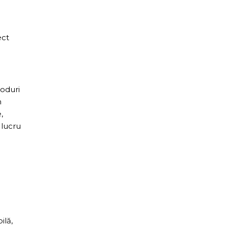
ect
moduri
n
,
 lucru
ilă,