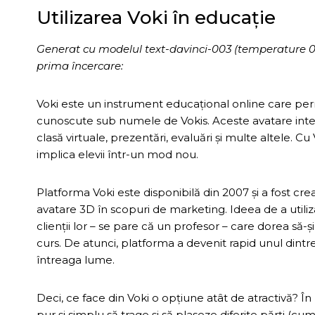
Utilizarea Voki în educație
Generat cu modelul text-davinci-003 (temperature 0.7, 
prima încercare:
Voki este un instrument educațional online care permi
cunoscute sub numele de Vokis. Aceste avatare interac
clasă virtuale, prezentări, evaluări și multe altele. Cu
implica elevii într-un mod nou.
Platforma Voki este disponibilă din 2007 și a fost cr
avatare 3D în scopuri de marketing. Ideea de a utiliz
clienții lor – se pare că un profesor – care dorea să-și 
curs. De atunci, platforma a devenit rapid unul dint
întreaga lume.
Deci, ce face din Voki o opțiune atât de atractivă? În p
pur și simplu să trage și să plaseze diferite părți (cum 