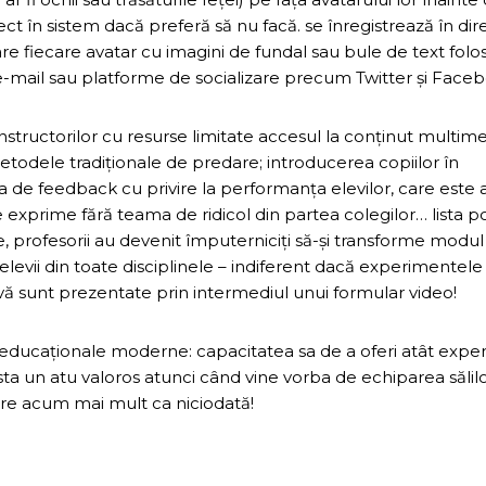
rect în sistem dacă preferă să nu facă. se înregistrează în dire
uare fiecare avatar cu imagini de fundal sau bule de text folo
n e-mail sau platforme de socializare precum Twitter și Face
instructorilor cu resurse limitate accesul la conținut multim
todele tradiționale de predare; introducerea copiilor în
ea de feedback cu privire la performanța elevilor, care este 
 se exprime fără teama de ridicol din partea colegilor… lista 
, profesorii au devenit împuterniciți să-și transforme modul
 elevii din toate disciplinele – indiferent dacă experimentele
ivă sunt prezentate prin intermediul unui formular video!
le educaționale moderne: capacitatea sa de a oferi atât expe
cesta un atu valoros atunci când vine vorba de echiparea sălil
are acum mai mult ca niciodată!