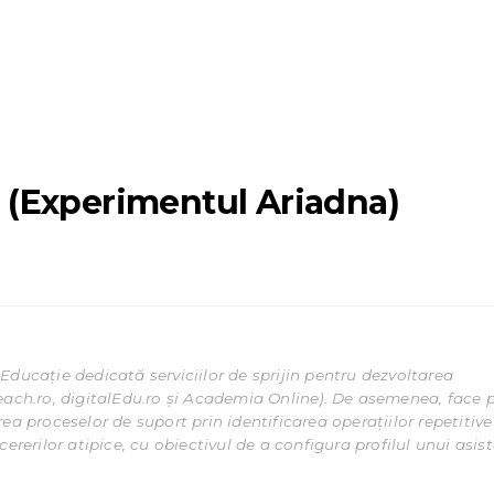
e (Experimentul Ariadna)
Educație dedicată serviciilor de sprijin pentru dezvoltarea
each.ro, digitalEdu.ro și Academia Online). De asemenea, face 
ea proceselor de suport prin identificarea operațiilor repetitive
ererilor atipice, cu obiectivul de a configura profilul unui asis