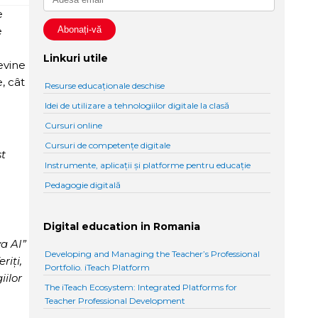
e
e
Linkuri utile
evine
, cât
Resurse educaționale deschise
Idei de utilizare a tehnologiilor digitale la clasă
Cursuri online
Cursuri de competențe digitale
st
Instrumente, aplicații și platforme pentru educație
Pedagogie digitală
Digital education in Romania
a AI”
Developing and Managing the Teacher’s Professional
riți,
Portfolio. iTeach Platform
iilor
The iTeach Ecosystem: Integrated Platforms for
Teacher Professional Development