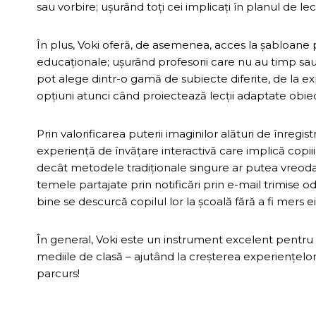
sau vorbire; ușurând toți cei implicați în planul de lec
În plus, Voki oferă, de asemenea, acces la șabloane p
educaționale; ușurând profesorii care nu au timp sau 
pot alege dintr-o gamă de subiecte diferite, de la ex
opțiuni atunci când proiectează lecții adaptate obiecti
Prin valorificarea puterii imaginilor alături de înregi
experiență de învățare interactivă care implică copiii
decât metodele tradiționale singure ar putea vreodată
temele partajate prin notificări prin e-mail trimise 
bine se descurcă copilul lor la școală fără a fi mers ei 
În general, Voki este un instrument excelent pentru e
mediile de clasă – ajutând la creșterea experiențelor 
parcurs!