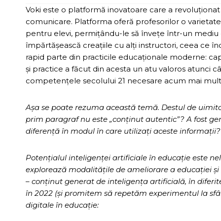
Voki este o platformă inovatoare care a revoluționat m
comunicare. Platforma oferă profesorilor o varietate 
pentru elevi, permițându-le să învețe într-un mediu 
împărtășească creațiile cu alți instructori, ceea ce î
rapid parte din practicile educaționale moderne: capa
și practice a făcut din acesta un atu valoros atunci c
competențele secolului 21 necesare acum mai mult 
Așa se poate rezuma această temă. Destul de uimito
prim paragraf nu este „conținut autentic”? A fost gene
diferență în modul în care utilizați aceste informații?
Potențialul inteligenței artificiale în educație este n
explorează modalitățile de ameliorare a educației și
– conținut generat de inteligența artificială, în diferit
în 2022 (și promitem să repetăm experimentul la sfâr
digitale în educație: