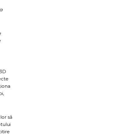
 a
e
e
 3D
ecte
ționa
i,
lor să
tului
itire