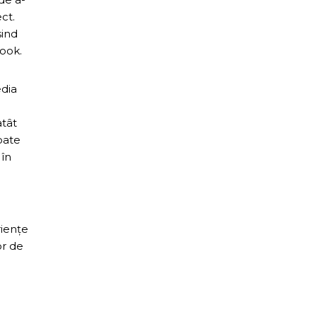
ct.
sind
book.
edia
atât
poate
 în
riențe
or de