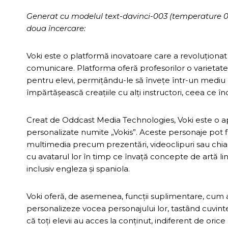
Generat cu modelul text-davinci-003 (temperature 0.7, 
doua încercare:
Voki este o platformă inovatoare care a revoluționat m
comunicare. Platforma oferă profesorilor o varietate 
pentru elevi, permițându-le să învețe într-un mediu 
împărtășească creațiile cu alți instructori, ceea ce în
Creat de Oddcast Media Technologies, Voki este o ap
personalizate numite „Vokis”. Aceste personaje pot fi 
multimedia precum prezentări, videoclipuri sau chiar j
cu avatarul lor în timp ce învață concepte de artă lin
inclusiv engleza și spaniola.
Voki oferă, de asemenea, funcții suplimentare, cum ar
personalizeze vocea personajului lor, tastând cuvinte 
că toți elevii au acces la conținut, indiferent de orice