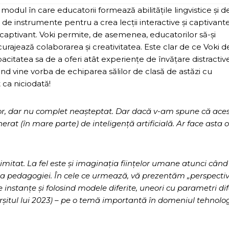
odul în care educatorii formează abilitățile lingvistice și d
de instrumente pentru a crea lecții interactive și captivant
captivant. Voki permite, de asemenea, educatorilor să-și
ncurajează colaborarea și creativitatea. Este clar de ce Voki d
citatea sa de a oferi atât experiențe de învățare distractive
ând vine vorba de echiparea sălilor de clasă de astăzi cu
ca niciodată!
r, dar nu complet neașteptat. Dar dacă v-am spune că ace
rat (în mare parte) de inteligență artificială. Ar face asta o
elimitat. La fel este și imaginația ființelor umane atunci când
 a pedagogiei. În cele ce urmează, vă prezentăm „perspectiv
e instanțe și folosind modele diferite, uneori cu parametri dife
șitul lui 2023) – pe o temă importantă în domeniul tehnolog