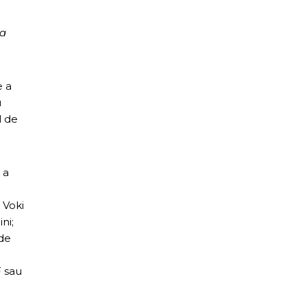
 a
e a
u
l de
 a
 Voki
ni;
 de
F sau