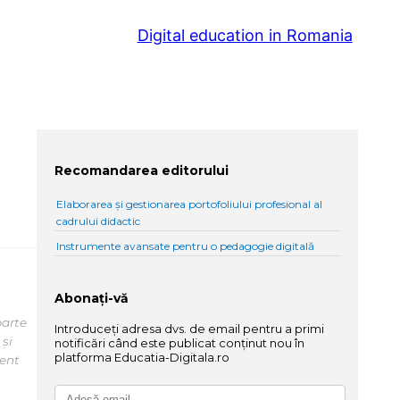
Digital education in Romania
Recomandarea editorului
Elaborarea și gestionarea portofoliului profesional al
cadrului didactic
Instrumente avansate pentru o pedagogie digitală
Abonați-vă
parte
Introduceți adresa dvs. de email pentru a primi
 și
notificări când este publicat conținut nou în
platforma Educatia-Digitala.ro
tent