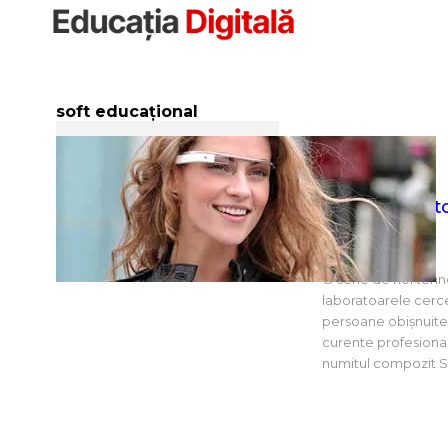
Sari
la
conținut
soft educațional
Tehnologii vii
O serie de noi tehn
laboratoarele cercet
persoane obișnuite 
curente profesionale
numitul compozit S