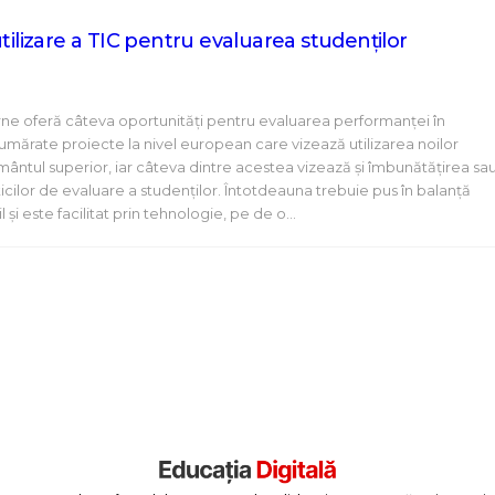
utilizare a TIC pentru evaluarea studenților
ne oferă câteva oportunităţi pentru evaluarea performanţei în
numărate proiecte la nivel european care vizează utilizarea noilor
ământul superior, iar câteva dintre acestea vizează şi îmbunătăţirea sa
icilor de evaluare a studenţilor. Întotdeauna trebuie pus în balanţă
 şi este facilitat prin tehnologie, pe de o…