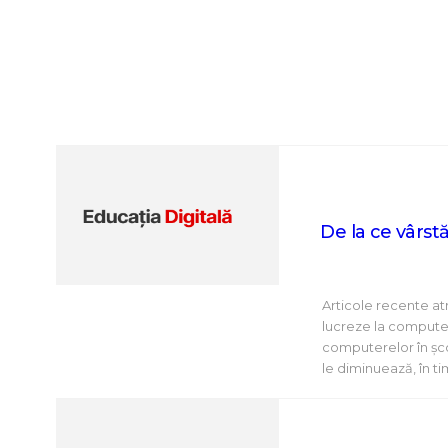
De la ce vârst
Articole recente atr
lucreze la computer. 
computerelor în șco
le diminuează, în ti