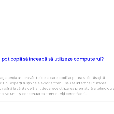
ă pot copiii să înceapă să utilizeze computerul?
ag atenția asupra vârstei de la care copiii ar putea sa fie lăsați să
Unii experți susțin că elevilor ar trebui să li se interzică utilizarea
li până la vârsta de 9 ani, deoarece utilizarea prematură a tehnologie
mp, volumul și concentrarea atenției. Alți cercetători…