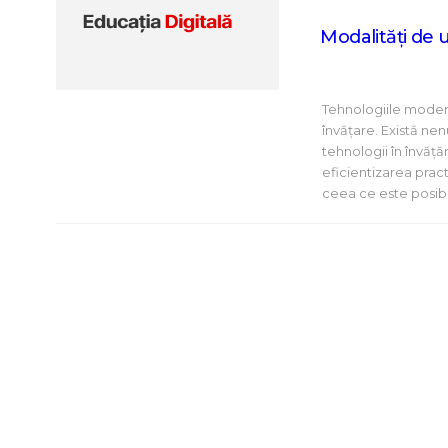
Modalități de 
Tehnologiile moder
învăţare. Există ne
tehnologii în învăţ
eficientizarea pract
ceea ce este posibil