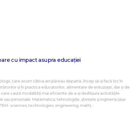
toare cu impact asupra educației
ologii, care acum câțiva ani păreau departe, încep să-și facă loc în
ătorilor și în practica educatorilor, alimentate de entuziaști, dar și de
care caută modalități mai eficiente de a-și desfășura activitățile
 sau personale. Matematica, tehnologiile, ştiinţele şi ingineria (așa-
TEM- sciences, technologies, engineering, math)…