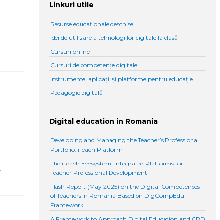
Linkuri utile
Resurse educaționale deschise
Idei de utilizare a tehnologiilor digitale la clasă
Cursuri online
Cursuri de competențe digitale
Instrumente, aplicații și platforme pentru educație
Pedagogie digitală
Digital education in Romania
Developing and Managing the Teacher’s Professional
Portfolio. iTeach Platform
The iTeach Ecosystem: Integrated Platforms for
i
Teacher Professional Development
Flash Report (May 2025) on the Digital Competences
of Teachers in Romania Based on DigCompEdu
Framework
A Framework to Approach Digital Education and CPD