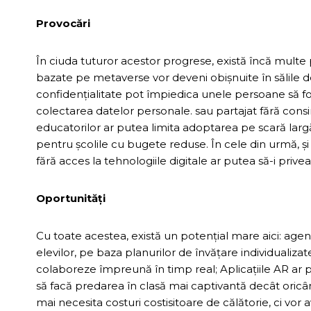
Provocări
În ciuda tuturor acestor progrese, există încă mult
bazate pe metaverse vor deveni obișnuite în sălile d
confidențialitate pot împiedica unele persoane să fol
colectarea datelor personale. sau partajat fără consi
educatorilor ar putea limita adoptarea pe scară largă
pentru școlile cu bugete reduse. În cele din urmă, și f
fără acces la tehnologiile digitale ar putea să-i pri
Oportunități
Cu toate acestea, există un potențial mare aici: age
elevilor, pe baza planurilor de învățare individualiza
colaboreze împreună în timp real; Aplicațiile AR ar pu
să facă predarea în clasă mai captivantă decât oricând
mai necesita costuri costisitoare de călătorie, ci vor 