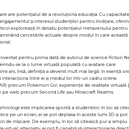
re are potențialul de a revoluționa educația. Cu capacitat
ngajamentul și interesul studenților pentru învățare, oferi
rticol explorează în detaliu potențialul metaversului pentru
i examinând cercetările actuale despre modul în care această
ional.
 inventat pentru prima dată de autorul de science-fiction N
rindu-se la o lume virtuală populată cu avatare care
imii ani, însă, definiția a devenit mult mai largă: în esență ori
t interacționa între ei și mediul lor într-un cadru online.
(AR) precum Pokemon Go!, experiențe de realitate virtuală 
e pe web precum Second Life sau Minecraft Realms.
ehnologii este implicarea sporită a studenților; în loc să cit
tice pe un ecran, ei se pot deplasa în aceste lumi 3D și pot
ori de mișcare. De exemplu, în loc să citească pur și simplu
rtual; alternativ, ei pot fi capabili să interacționeze direct