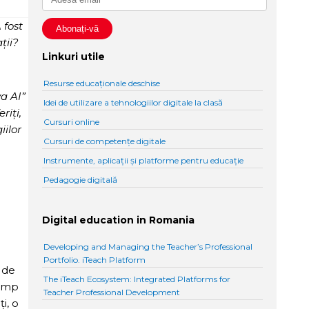
 fost
ții?
Linkuri utile
Resurse educaționale deschise
a AI”
Idei de utilizare a tehnologiilor digitale la clasă
riți,
Cursuri online
iilor
Cursuri de competențe digitale
Instrumente, aplicații și platforme pentru educație
Pedagogie digitală
Digital education in Romania
Developing and Managing the Teacher’s Professional
Portfolio. iTeach Platform
 de
The iTeach Ecosystem: Integrated Platforms for
timp
Teacher Professional Development
i, o