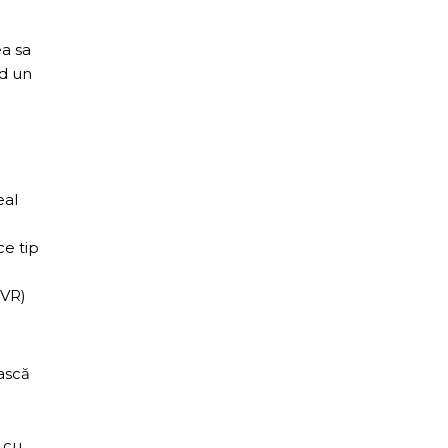
ea sa
nd un
eal
ce tip
(VR)
ească
 cu