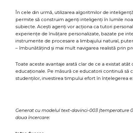
În cele din urmă, utilizarea algoritmilor de inteligen
permite să construim agenți inteligenți în lumile noas
subiecte. Acești agenți vor acționa ca tutori persona
experiențe de învățare personalizate, bazate pe inter
instrumente de procesare a limbajului natural, putem
– îmbunătățind și mai mult navigarea realistă prin 
Toate aceste avantaje arată clar de ce a existat atât
educaționale. Pe măsură ce educatorii continuă să c
studenților, investirea timpului efort în înțelegerea 
Generat cu modelul text-davinci-003 (temperature 0.7, 
doua încercare: