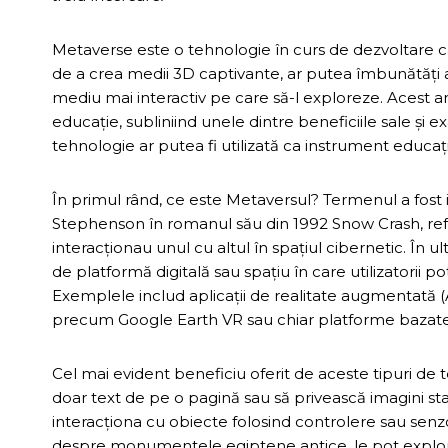
Metaverse este o tehnologie în curs de dezvoltare ca
de a crea medii 3D captivante, ar putea îmbunătăți a
mediu mai interactiv pe care să-l exploreze. Acest a
educație, subliniind unele dintre beneficiile sale ș
tehnologie ar putea fi utilizată ca instrument educaț
În primul rând, ce este Metaversul? Termenul a fost
Stephenson în romanul său din 1992 Snow Crash, refe
interacționau unul cu altul în spațiul cibernetic. În ult
de platformă digitală sau spațiu în care utilizatorii po
Exemplele includ aplicații de realitate augmentată 
precum Google Earth VR sau chiar platforme bazat
Cel mai evident beneficiu oferit de aceste tipuri de t
doar text de pe o pagină sau să privească imagini sta
interacționa cu obiecte folosind controlere sau senz
despre monumentele egiptene antice, le pot explora vi