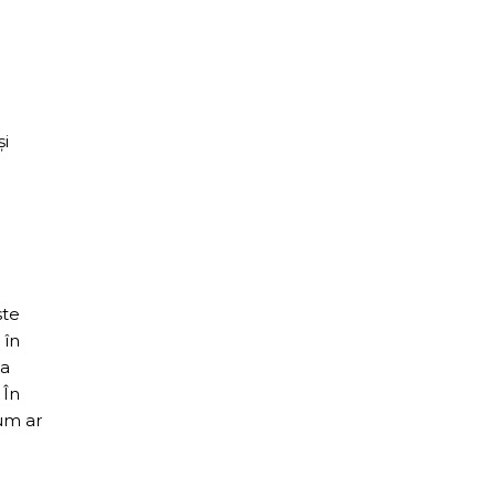
și
ste
 în
 a
 În
um ar