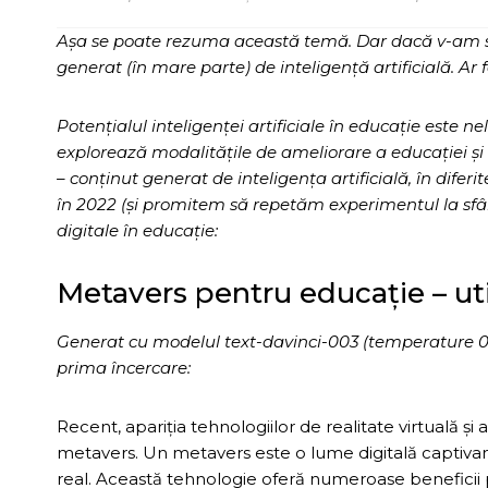
Așa se poate rezuma această temă. Dar dacă v-am sp
generat (în mare parte) de inteligență artificială. Ar 
Potențialul inteligenței artificiale în educație este n
explorează modalitățile de ameliorare a educației și
– conținut generat de inteligența artificială, în diferit
în 2022 (și promitem să repetăm experimentul la sfâr
digitale în educație:
Metavers pentru educație – util
Generat cu modelul text-davinci-003 (temperature 0.7, 
prima încercare:
Recent, apariția tehnologiilor de realitate virtuală 
metavers. Un metavers este o lume digitală captivantă
real. Această tehnologie oferă numeroase beneficii p