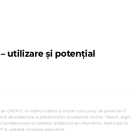
 utilizare și potențial
ei GREPIT, în cadrul căreia a inițiat concursul de proiecte IT
ică de elaborare a platformelor Academia Online, iTeach, digi
ării profesionale a cadrelor didactice din România. Participă în
 și vizează inovarea educației.