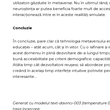
utilizatori găzduite în metaverse. Nu în ultimul rân
neuroștiința ar putea beneficia foarte mult de accesu
interacționează între ei în aceste realități simulate.
Concluzie
În concluzie, pare clar că tehnologia metaversului 
educației – atât acum, cât și în viitor. Cu o rafinare 
acest domeniu în plină dezvoltare de-a lungul timpulu
bună accesibilitate pe criterii demografice; capacități
Atâta timp cât dezvoltatorii reușesc să abordeze pro
creând în același timp interfețe intuitive potrivite pe
interesante…
Generat cu modelul text-davinci-003 (temperature 0.7, 
treia încercare: