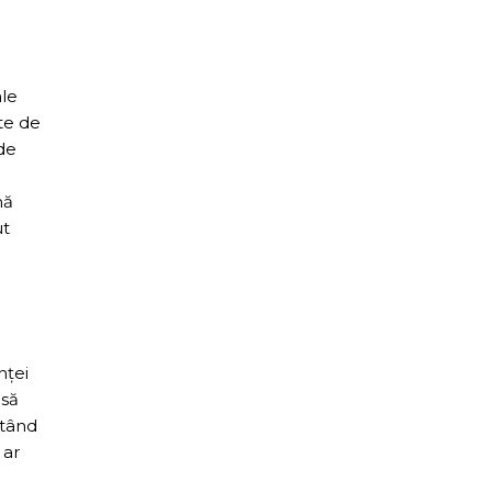
ale
te de
 de
mă
ut
nței
 să
utând
 ar