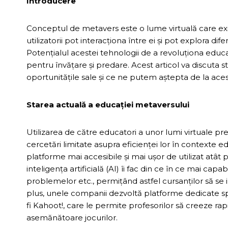
Introducere
Conceptul de metavers este o lume virtuală care exist
utilizatorii pot interacționa între ei și pot explora dife
Potențialul acestei tehnologii de a revoluționa educa
pentru învățare și predare. Acest articol va discuta 
oportunitățile sale și ce ne putem aștepta de la ace
Starea actuală a educației metaversului
Utilizarea de către educatori a unor lumi virtuale p
cercetări limitate asupra eficienței lor în contexte 
platforme mai accesibile și mai ușor de utilizat atât 
inteligența artificială (AI) îi fac din ce în ce mai capab
problemelor etc., permițând astfel cursanților să se 
plus, unele companii dezvoltă platforme dedicate sp
fi Kahoot!, care le permite profesorilor să creeze rapid
asemănătoare jocurilor.