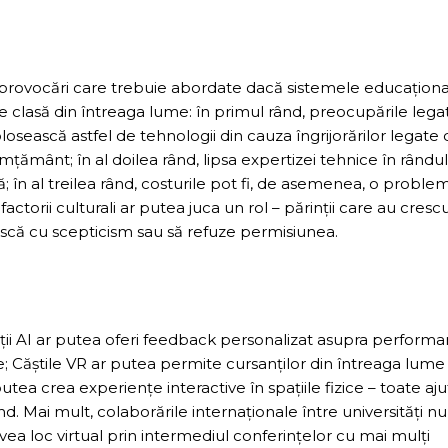
e provocări care trebuie abordate dacă sistemele educațion
e clasă din întreaga lume: în primul rând, preocupările lega
osească astfel de tehnologii din cauza îngrijorărilor legate
mțământ; în al doilea rând, lipsa expertizei tehnice în rândul
; în al treilea rând, costurile pot fi, de asemenea, o proble
actorii culturali ar putea juca un rol – părinții care au cresc
vească cu scepticism sau să refuze permisiunea.
nții AI ar putea oferi feedback personalizat asupra performa
te; Căștile VR ar putea permite cursanților din întreaga lume
tea crea experiențe interactive în spațiile fizice – toate aj
. Mai mult, colaborările internaționale între universități nu
avea loc virtual prin intermediul conferințelor cu mai mulți