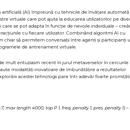
ță artificială (AI) împreună cu tehnicile de învățare automată
tre virtuale care pot ajuta la educarea utilizatorilor pe dive
li care se pot adapta în funcție de nevoile individuale – cre
acțiunile cu fiecare utilizator. Combinând algoritmi AI cu
 chiar să permitem conversații între agenți și participanți
programele de antrenament virtuale.
 de mult entuziasm recent în jurul metaverselor în cercurile
aute modalități inovatoare de îmbunătățire a rezultatelor
explorării acestei tehnologii pare într-adevăr foarte promițăt
max length 4000, top P 1, freq. penalty 1, pres. penalty 1) –