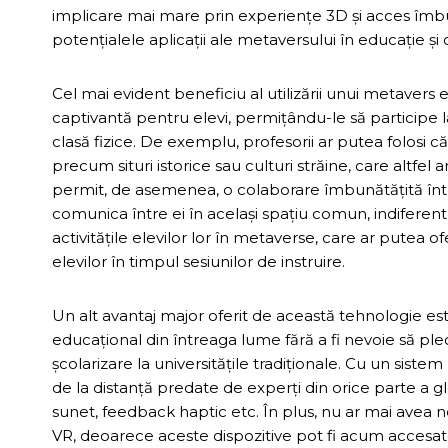
implicare mai mare prin experiențe 3D și acces îmbun
potențialele aplicații ale metaversului în educație ș
Cel mai evident beneficiu al utilizării unui metavers
captivantă pentru elevi, permițându-le să participe la 
clasă fizice. De exemplu, profesorii ar putea folosi că
precum situri istorice sau culturi străine, care altfel 
permit, de asemenea, o colaborare îmbunătățită într
comunica între ei în același spațiu comun, indiferent 
activitățile elevilor lor în metaverse, care ar pute
elevilor în timpul sesiunilor de instruire.
Un alt avantaj major oferit de această tehnologie est
educațional din întreaga lume fără a fi nevoie să p
școlarizare la universitățile tradiționale. Cu un sistem
de la distanță predate de experți din orice parte a gl
sunet, feedback haptic etc. În plus, nu ar mai av
VR, deoarece aceste dispozitive pot fi acum accesat