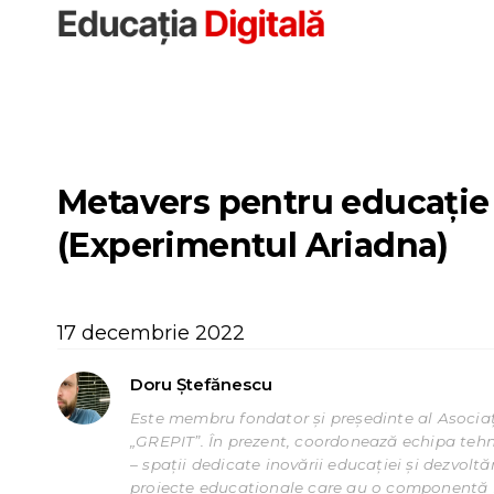
Sari
la
conținut
Metavers pentru educație –
(Experimentul Ariadna)
17 decembrie 2022
Doru Ștefănescu
Este membru fondator și președinte al Asociați
„GREPIT”. În prezent, coordonează echipa tehn
– spații dedicate inovării educației și dezvolt
proiecte educaționale care au o componentă IT