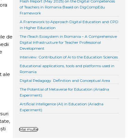
Flash Report (May 2025) on the Digital Competences
lora
of Teachers in Romania Based on DigCompEdu
Framework
A Framework to Approach Digital Education and CPD
in Higher Education
ile de
The iTeach Ecosystem in Romania – A Comprehensive
Digital Infrastructure for Teacher Professional
edii
Development
le
Interview: Contribution of AI to the Education Sciences
Educational applications, tools and platforms used in
Romania
t ale
Digital Pedagogy. Definition and Conceptual Area
The Potential of Metaverse for Education (Ariadna
Experiment)
Artificial Intelligence (AI) in Education (Ariadna
Experiment)
suri
tate,
ști
Mai multe