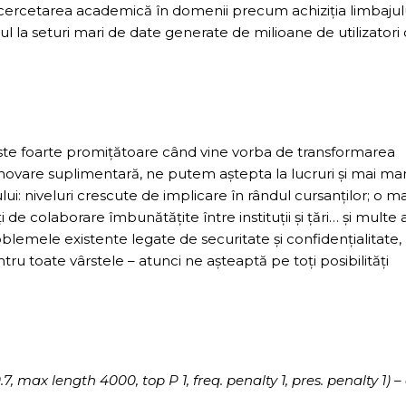
d, cercetarea academică în domenii precum achiziția limbajul
l la seturi mari de date generate de milioane de utilizatori
este foarte promițătoare când vine vorba de transformarea
și inovare suplimentară, ne putem aștepta la lucruri și mai mar
i: niveluri crescute de implicare în rândul cursanților; o ma
 de colaborare îmbunătățite între instituții și țări… și multe a
blemele existente legate de securitate și confidențialitate,
ntru toate vârstele – atunci ne așteaptă pe toți posibilități
max length 4000, top P 1, freq. penalty 1, pres. penalty 1) –