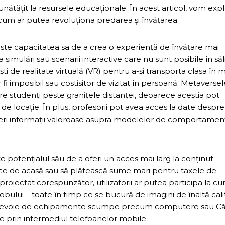
ătățit la resursele educaționale. În acest articol, vom exp
i cum ar putea revoluționa predarea și învățarea.
 este capacitatea sa de a crea o experiență de învățare mai
simulări sau scenarii interactive care nu sunt posibile în săl
ști de realitate virtuală (VR) pentru a-și transporta clasa în m
ar fi imposibil sau costisitor de vizitat în persoană. Metaverse
e studenți peste granițele distanței, deoarece aceștia pot
de locație. În plus, profesorii pot avea acces la date despre
a oferi informații valoroase asupra modelelor de comportamen
e potențialul său de a oferi un acces mai larg la conținut
lece de acasă sau să plătească sume mari pentru taxele de
 proiectat corespunzător, utilizatorii ar putea participa la cur
obului – toate în timp ce se bucură de imagini de înaltă cali
ea nevoie de echipamente scumpe precum computere sau Că
e prin intermediul telefoanelor mobile.