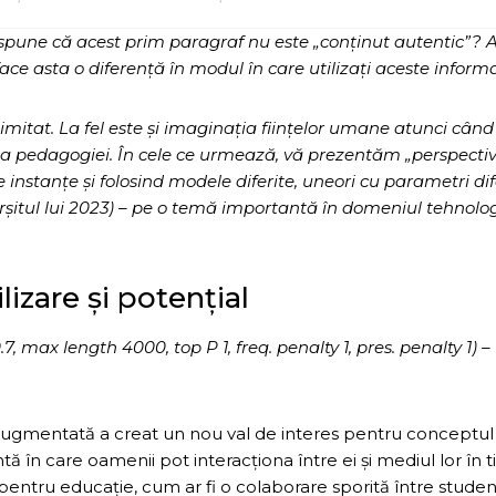
une că acest prim paragraf nu este „conținut autentic”? A
face asta o diferență în modul în care utilizați aceste informa
elimitat. La fel este și imaginația ființelor umane atunci când
 a pedagogiei. În cele ce urmează, vă prezentăm „perspectiv
e instanțe și folosind modele diferite, uneori cu parametri dife
șitul lui 2023) – pe o temă importantă în domeniul tehnolog
izare și potențial
max length 4000, top P 1, freq. penalty 1, pres. penalty 1) –
și augmentată a creat un nou val de interes pentru conceptul
 în care oamenii pot interacționa între ei și mediul lor în 
entru educație, cum ar fi o colaborare sporită între studenț