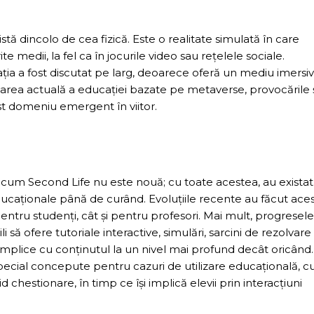
ă dincolo de cea fizică. Este o realitate simulată în care
rite medii, la fel ca în jocurile video sau rețelele sociale.
ția a fost discutat pe larg, deoarece oferă un mediu imersiv
starea actuală a educației bazate pe metaverse, provocările 
st domeniu emergent în viitor.
recum Second Life nu este nouă; cu toate acestea, au existat
educaționale până de curând. Evoluțiile recente au făcut ace
pentru studenți, cât și pentru profesori. Mai mult, progresele
ili să ofere tutoriale interactive, simulări, sarcini de rezolvare
implice cu conținutul la un nivel mai profund decât oricând.
ecial concepute pentru cazuri de utilizare educațională, c
 chestionare, în timp ce își implică elevii prin interacțiuni