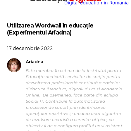
Digital education in Romania
la
conținut
Utilizarea Wordwall în educație
(Experimentul Ariadna)
17 decembrie 2022
Ariadna
Este membru în echipa de la Institutul pentru
Educație dedicată serviciilor de sprijin pentru
dezvoltarea profesională continuă a cadrelor
didactice (iTeach.ro, digitalEdu.ro și Academia
Online). De asemenea, face parte din echipa
Social IT. Contribuie la automatizarea
proceselor de suport prin identificarea
operațiilor repetitive și crearea unor algoritmi
de rezolvare creativă a cererilor atipice, cu
obiectivul de a configura profilul unui asistent