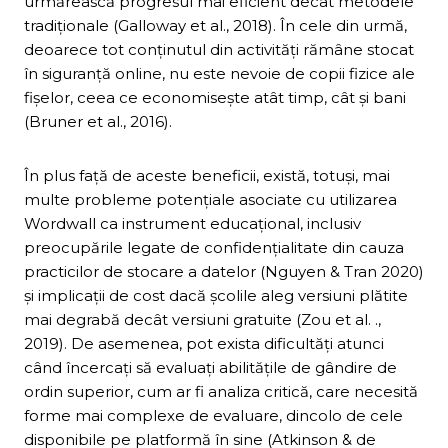
urmărească progresul mai eficient decât metodele
tradiționale (Galloway et al., 2018). În cele din urmă,
deoarece tot conținutul din activități rămâne stocat
în siguranță online, nu este nevoie de copii fizice ale
fișelor, ceea ce economisește atât timp, cât și bani
(Bruner et al., 2016).
În plus față de aceste beneficii, există, totuși, mai
multe probleme potențiale asociate cu utilizarea
Wordwall ca instrument educațional, inclusiv
preocupările legate de confidențialitate din cauza
practicilor de stocare a datelor (Nguyen & Tran 2020)
și implicații de cost dacă școlile aleg versiuni plătite
mai degrabă decât versiuni gratuite (Zou et al. .,
2019). De asemenea, pot exista dificultăți atunci
când încercați să evaluați abilitățile de gândire de
ordin superior, cum ar fi analiza critică, care necesită
forme mai complexe de evaluare, dincolo de cele
disponibile pe platformă în sine (Atkinson & de