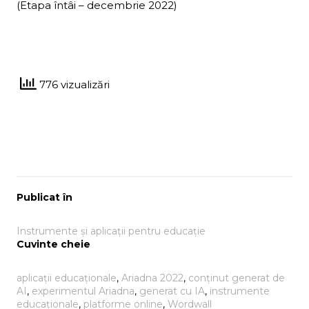
(Etapa întâi – decembrie 2022)
776 vizualizări
Publicat în
Instrumente și aplicații pentru educație
Cuvinte cheie
aplicații educaționale
, 
Ariadna 2022
, 
conținut generat de
AI
, 
experimentul Ariadna
, 
generat cu IA
, 
instrumente
educaționale
, 
platforme online
, 
Wordwall