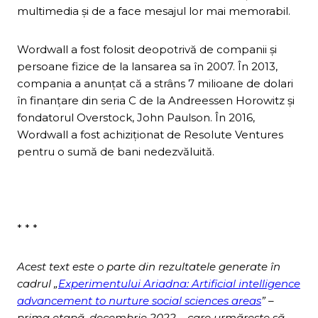
multimedia și de a face mesajul lor mai memorabil.
Wordwall a fost folosit deopotrivă de companii și
persoane fizice de la lansarea sa în 2007. În 2013,
compania a anunțat că a strâns 7 milioane de dolari
în finanțare din seria C de la Andreessen Horowitz și
fondatorul Overstock, John Paulson. În 2016,
Wordwall a fost achiziționat de Resolute Ventures
pentru o sumă de bani nedezvăluită.
* * *
Acest text este o parte din rezultatele generate în
cadrul „
Experimentului Ariadna: Artificial intelligence
advancement to nurture social sciences areas
” –
prima etapă, decembrie 2022 –
care urmărește să