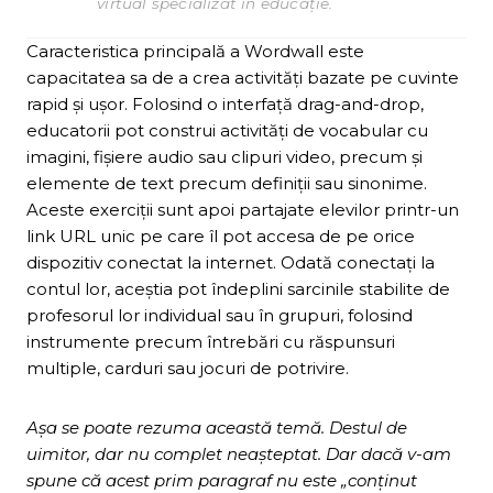
virtual specializat în educație.
Caracteristica principală a Wordwall este
capacitatea sa de a crea activități bazate pe cuvinte
rapid și ușor. Folosind o interfață drag-and-drop,
educatorii pot construi activități de vocabular cu
imagini, fișiere audio sau clipuri video, precum și
elemente de text precum definiții sau sinonime.
Aceste exerciții sunt apoi partajate elevilor printr-un
link URL unic pe care îl pot accesa de pe orice
dispozitiv conectat la internet. Odată conectați la
contul lor, aceștia pot îndeplini sarcinile stabilite de
profesorul lor individual sau în grupuri, folosind
instrumente precum întrebări cu răspunsuri
multiple, carduri sau jocuri de potrivire.
Așa se poate rezuma această temă. Destul de
uimitor, dar nu complet neașteptat. Dar dacă v-am
spune că acest prim paragraf nu este „conținut