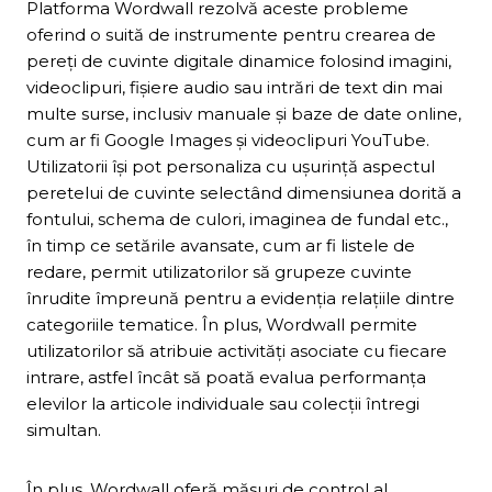
Platforma Wordwall rezolvă aceste probleme
oferind o suită de instrumente pentru crearea de
pereți de cuvinte digitale dinamice folosind imagini,
videoclipuri, fișiere audio sau intrări de text din mai
multe surse, inclusiv manuale și baze de date online,
cum ar fi Google Images și videoclipuri YouTube.
Utilizatorii își pot personaliza cu ușurință aspectul
peretelui de cuvinte selectând dimensiunea dorită a
fontului, schema de culori, imaginea de fundal etc.,
în timp ce setările avansate, cum ar fi listele de
redare, permit utilizatorilor să grupeze cuvinte
înrudite împreună pentru a evidenția relațiile dintre
categoriile tematice. În plus, Wordwall permite
utilizatorilor să atribuie activități asociate cu fiecare
intrare, astfel încât să poată evalua performanța
elevilor la articole individuale sau colecții întregi
simultan.
În plus, Wordwall oferă măsuri de control al