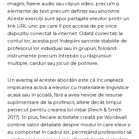
imagini, fișiere audio sau clipuri video, precum și
elemente de text precum definiții sau sinonime.
Aceste exerciții sunt apoi partajate elevilor printr-un
link URL unic pe care îl pot accesa de pe orice
dispozitiv conectat la internet. Odată conectați la
contul lor, aceștia pot îndeplini sarcinile stabilite de
profesorul lor individual sau în grupuri, folosind
instrumente precum întrebări cu răspunsuri
multiple, carduri sau jocuri de potrivire.
Un avantaj al acestei abordări este că încurajează
implicarea activă a elevilor cu materialele lingvistice
acasă sau în școală, fără a avea nevoie de resurse
suplimentare de la profesori, altele decât timpul
petrecut pentru crearea lor inițial (Reich & Smith
2017). În plus, fiecare activitate creată pe Wordwall
conține valori detaliate despre modul în care elevii s-
au comportat în cadrul lor, permițând profesorilor să