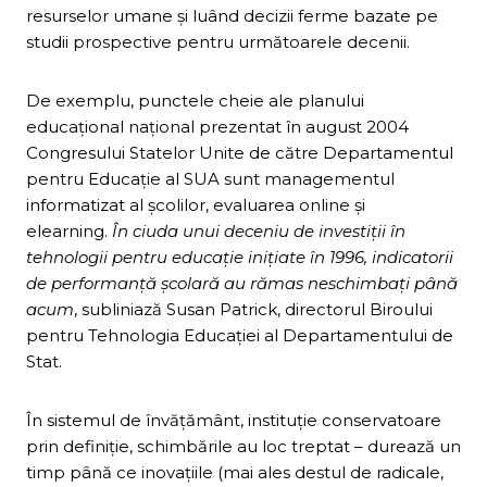
resurselor umane şi luând decizii ferme bazate pe
studii prospective pentru următoarele decenii.
De exemplu, punctele cheie ale planului
educaţional naţional prezentat în august 2004
Congresului Statelor Unite de către Departamentul
pentru Educaţie al SUA sunt managementul
informatizat al şcolilor, evaluarea online şi
elearning.
În ciuda unui deceniu de investiţii în
tehnologii pentru educaţie iniţiate în 1996, indicatorii
de performanţă şcolară au rămas neschimbaţi până
acum
, subliniază Susan Patrick, directorul Biroului
pentru Tehnologia Educaţiei al Departamentului de
Stat.
În sistemul de învăţământ, instituţie conservatoare
prin definiţie, schimbările au loc treptat – durează un
timp până ce inovaţiile (mai ales destul de radicale,