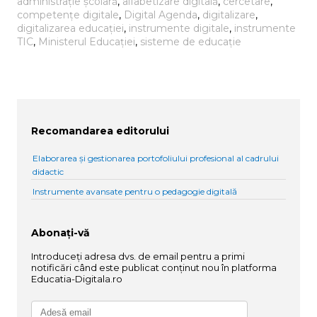
administrație școlară
, 
alfabetizare digitală
, 
cercetare
, 
competențe digitale
, 
Digital Agenda
, 
digitalizare
, 
digitalizarea educației
, 
instrumente digitale
, 
instrumente
TIC
, 
Ministerul Educației
, 
sisteme de educație
Recomandarea editorului
Elaborarea și gestionarea portofoliului profesional al cadrului
didactic
Instrumente avansate pentru o pedagogie digitală
Abonați-vă
Introduceți adresa dvs. de email pentru a primi
notificări când este publicat conținut nou în platforma
Educatia-Digitala.ro