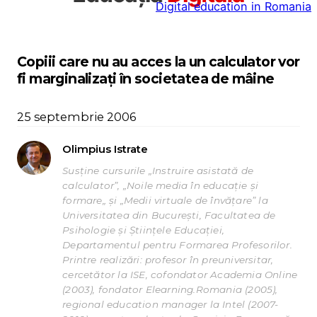
Digital education in Romania
la
conținut
Copiii care nu au acces la un calculator vor
fi marginalizați în societatea de mâine
25 septembrie 2006
Olimpius Istrate
Susține cursurile „Instruire asistată de
calculator”, „Noile media în educație și
formare„ și „Medii virtuale de învățare” la
Universitatea din București, Facultatea de
Psihologie și Științele Educației,
Departamentul pentru Formarea Profesorilor.
Printre realizări: profesor în preuniversitar,
cercetător la ISE, cofondator Academia Online
(2003), fondator Elearning.Romania (2005),
regional education manager la Intel (2007-