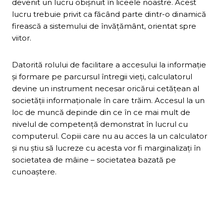
devenit un lucru obişnuit în liceele noastre. Acest
lucru trebuie privit ca făcând parte dintr-o dinamică
firească a sistemului de învăţământ, orientat spre
viitor.
Datorită rolului de facilitare a accesului la informaţie
şi formare pe parcursul întregii vieţi, calculatorul
devine un instrument necesar oricărui cetăţean al
societăţii informaţionale în care trăim. Accesul la un
loc de muncă depinde din ce în ce mai mult de
nivelul de competenţă demonstrat în lucrul cu
computerul. Copiii care nu au acces la un calculator
şi nu ştiu să lucreze cu acesta vor fi marginalizaţi în
societatea de mâine – societatea bazată pe
cunoaştere.