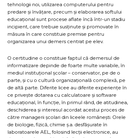
tehnologii noi, utilizarea computerului pentru
predare şi învăţare, precum şi elaborarea softului
educaţional sunt procese aflate încă într-un stadiu
incipient, care trebuie susţinute şi promovate în
măsura în care constituie premise pentru
organizarea unui demers centrat pe elev.
O certitudine o constituie faptul că demersul de
informatizare depinde de foarte multe variabile, în
mediul instituţional şcolar – conservator, pe de o
parte, şi cu o cultură organizaţională complexă, pe
de altă parte. Diferite licee au diferite experienţe în
ce priveşte dotarea cu calculatoare şi software
educaţional, în funcţie, în primul rând, de atitudinea,
deschiderea şi interesul acordat acestui proces de
către managerii şcolari din liceele româneşti. Orele
de biologie, fizică, chimie ş.a. desfăşurate în
laboratoarele AEL, folosind lecţii electronice, au