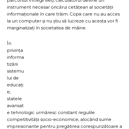
parcursul întregii vieţi, calculatorul devine un
instrument necesar oricărui cetăţean al societăţii
informaţionale în care trăim. Copiii care nu au acces
la un computer şi nu ştiu să lucreze cu acesta vor fi
marginalizaţi în societatea de mâine.
În
privinţa
informa
tizării
sistemu
lui de
educaţi
e,
statele
avansat
e tehnologic urmăresc constant regulile
competitivităţii socio-economice, alocând sume
impresionante pentru pregătirea corespunzătoare a