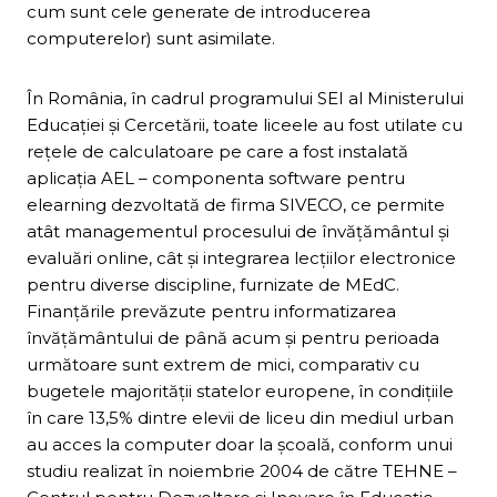
cum sunt cele generate de introducerea
computerelor) sunt asimilate.
În România, în cadrul programului SEI al Ministerului
Educaţiei şi Cercetării, toate liceele au fost utilate cu
reţele de calculatoare pe care a fost instalată
aplicaţia AEL – componenta software pentru
elearning dezvoltată de firma SIVECO, ce permite
atât managementul procesului de învăţământul şi
evaluări online, cât şi integrarea lecţiilor electronice
pentru diverse discipline, furnizate de MEdC.
Finanţările prevăzute pentru informatizarea
învăţământului de până acum şi pentru perioada
următoare sunt extrem de mici, comparativ cu
bugetele majorităţii statelor europene, în condiţiile
în care 13,5% dintre elevii de liceu din mediul urban
au acces la computer doar la şcoală, conform unui
studiu realizat în noiembrie 2004 de către TEHNE –