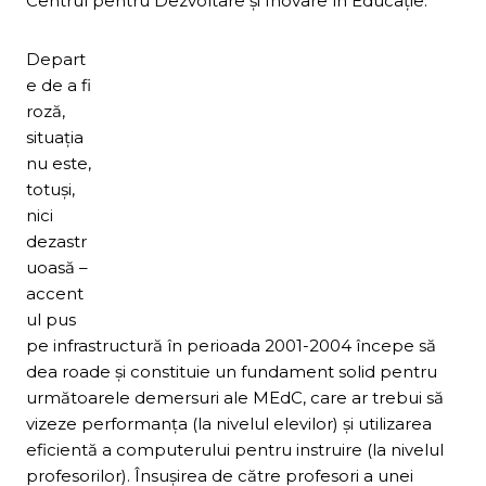
Centrul pentru Dezvoltare şi Inovare în Educaţie.
Depart
e de a fi
roză,
situaţia
nu este,
totuşi,
nici
dezastr
uoasă –
accent
ul pus
pe infrastructură în perioada 2001-2004 începe să
dea roade şi constituie un fundament solid pentru
următoarele demersuri ale MEdC, care ar trebui să
vizeze performanţa (la nivelul elevilor) şi utilizarea
eficientă a computerului pentru instruire (la nivelul
profesorilor). Însuşirea de către profesori a unei