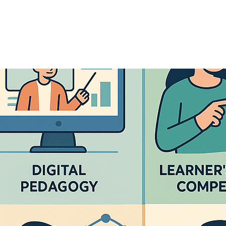
Competențele digitale ale profesorilor din România
 nivelul competențelor digitale în rândul cadrelor didactice din
Cadrului European de Competențe Digitale pentru Educatori
za relevă faptul că profesorii români demonstrează în prezent un niv
etență digitală (scor mediu: 53,6%), cu puncte forte notabile în
onală și practicile reflexive. Cu toate acestea, există lacune…