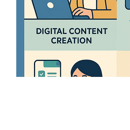
in Romania B
This report presen
educators based o
(DigCompEdu). The 
intermediate level o
professional develo
collaborative learn