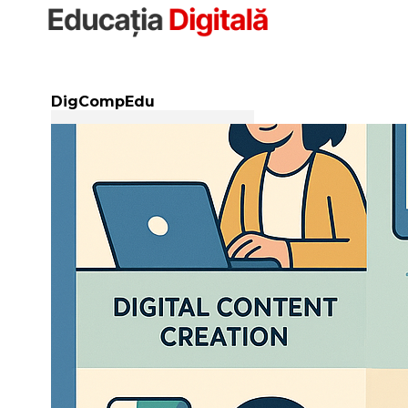
Sari
la
conținut
DigCompEdu
Flash Report: 
(mai 2025)
Acest raport indică
România, pe baza 
(DigCompEdu). Anali
intermediar de comp
dezvoltarea profesi