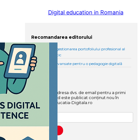
Digital education in Romania
Recomandarea editorului
Elaborarea și gestionarea portofoliului profesional al
cadrului didactic
Instrumente avansate pentru o pedagogie digitală
Abonați-vă
Introduceți adresa dvs. de email pentru a primi
notificări când este publicat conținut nou în
platforma Educatia-Digitala.ro
el