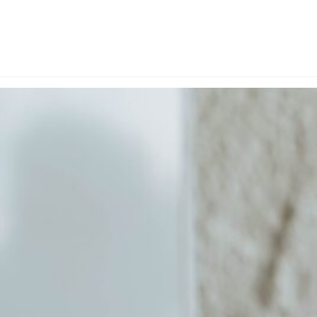
întâlnesc online, pe platforma iTeach
te o construcție temeinică de sprijin pentru cariera didactică, o
u 30.000 de profesori – un număr în creștere accelerată. Este coloan
omplex ecosistem educațional digital în sprijinul cadrelor didactice,
 Institutul pentru Educație și Social IT în parteneriat cu alte instituții.
tru…