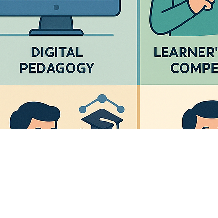
ased on DigCompEdu Framework
ts a detailed assessment of digital competences among Romanian
n the European Digital Competence Framework for Educators
analysis reveals that Romanian teachers currently demonstrate an
f digital proficiency (average score: 53.6%), with notable strengths in
pment and reflective practices. However, significant gaps exist in
ing…