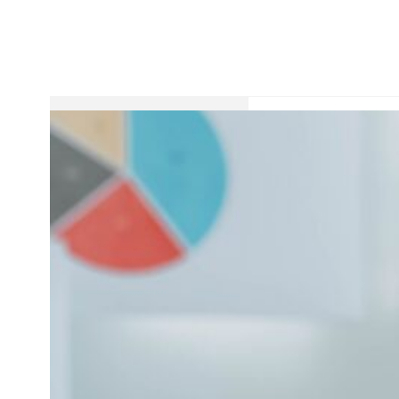
Profesorii se 
Platforma iTeach es
alegere bună pentr
vertebrală a unui c
dezvoltat de fundația
Este un model pen