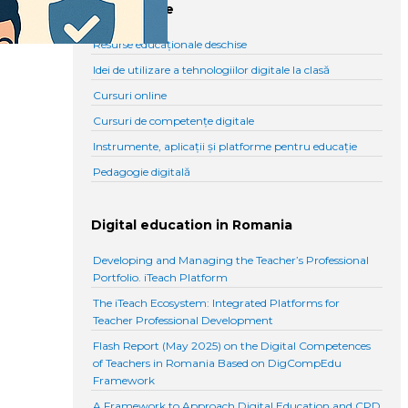
Linkuri utile
Resurse educaționale deschise
Idei de utilizare a tehnologiilor digitale la clasă
Cursuri online
Cursuri de competențe digitale
Instrumente, aplicații și platforme pentru educație
Pedagogie digitală
Digital education in Romania
Developing and Managing the Teacher’s Professional
Portfolio. iTeach Platform
The iTeach Ecosystem: Integrated Platforms for
Teacher Professional Development
Flash Report (May 2025) on the Digital Competences
of Teachers in Romania Based on DigCompEdu
Framework
A Framework to Approach Digital Education and CPD