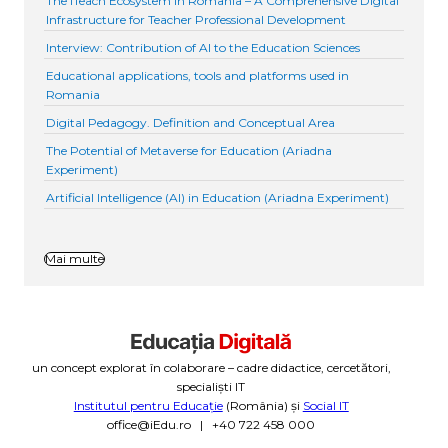
The iTeach Ecosystem in Romania – A Comprehensive Digital
Infrastructure for Teacher Professional Development
Interview: Contribution of AI to the Education Sciences
Educational applications, tools and platforms used in
Romania
Digital Pedagogy. Definition and Conceptual Area
The Potential of Metaverse for Education (Ariadna
Experiment)
Artificial Intelligence (AI) in Education (Ariadna Experiment)
Mai multe
un concept explorat în colaborare – cadre didactice, cercetători,
specialiști IT
Institutul pentru Educație
(România) și
Social IT
office@iEdu.ro | +40 722 458 000